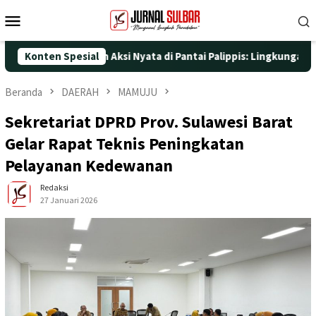
Loncat
Menu
ke
Mobile
konten
e-25 dengan Aksi Nyata di Pantai Palippis: Lingkungan dan Kese
Konten Spesial
Beranda
DAERAH
MAMUJU
Sekretariat DPRD Prov. Sulawesi Barat
Gelar Rapat Teknis Peningkatan
Pelayanan Kedewanan
Redaksi
27 Januari 2026