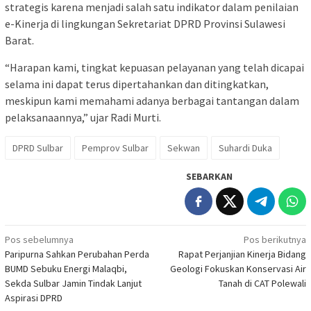
strategis karena menjadi salah satu indikator dalam penilaian
e-Kinerja di lingkungan Sekretariat DPRD Provinsi Sulawesi
Barat.
“Harapan kami, tingkat kepuasan pelayanan yang telah dicapai
selama ini dapat terus dipertahankan dan ditingkatkan,
meskipun kami memahami adanya berbagai tantangan dalam
pelaksanaannya,” ujar Radi Murti.
DPRD Sulbar
Pemprov Sulbar
Sekwan
Suhardi Duka
SEBARKAN
Navigasi
Pos sebelumnya
Pos berikutnya
Paripurna Sahkan Perubahan Perda
Rapat Perjanjian Kinerja Bidang
pos
BUMD Sebuku Energi Malaqbi,
Geologi Fokuskan Konservasi Air
Sekda Sulbar Jamin Tindak Lanjut
Tanah di CAT Polewali
Aspirasi DPRD