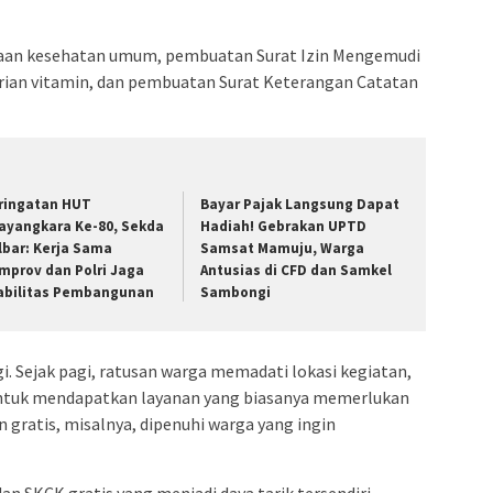
saan kesehatan umum, pembuatan Surat Izin Mengemudi
erian vitamin, dan pembuatan Surat Keterangan Catatan
ringatan HUT
Bayar Pajak Langsung Dapat
ayangkara Ke-80, Sekda
Hadiah! Gebrakan UPTD
lbar: Kerja Sama
Samsat Mamuju, Warga
mprov dan Polri Jaga
Antusias di CFD dan Samkel
abilitas Pembangunan
Sambongi
. Sejak pagi, ratusan warga memadati lokasi kegiatan,
tuk mendapatkan layanan yang biasanya memerlukan
 gratis, misalnya, dipenuhi warga yang ingin
n SKCK gratis yang menjadi daya tarik tersendiri.