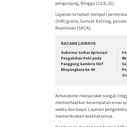
pengunjung, Minggu (22/6/25).
Layanan tersebut meliputi pemerik
(SIM) gratis, Samsat Keliling, pemb
Kepolisian (SKCK).
BACAAN LAINNYA
Gubernur Sulbar Apresiasi
Pe
Pengabdian Polri pada
Bh
Panggung Gembira HUT
Su
Bhayangkara ke-80
Pe
St
Antusiasme masyarakat sangat tinggi
memanfaatkan kesempatan emas un
waktu dan biaya. Layanan pengobatan
memeriksakan kesehatannya.
Begitu pula dengan pembuatan SIM da