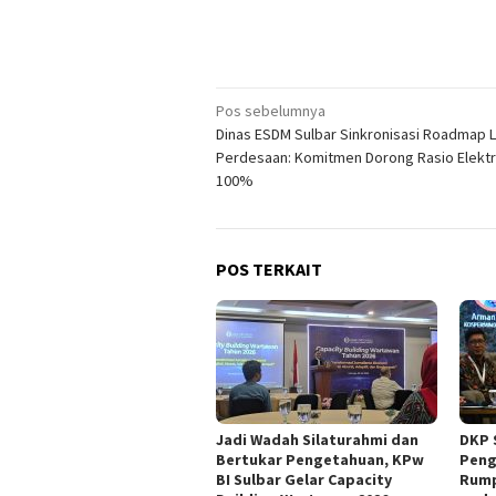
Navigasi
Pos sebelumnya
Dinas ESDM Sulbar Sinkronisasi Roadmap Li
pos
Perdesaan: Komitmen Dorong Rasio Elektri
100%
POS TERKAIT
Jadi Wadah Silaturahmi dan
DKP 
Bertukar Pengetahuan, KPw
Peng
BI Sulbar Gelar Capacity
Rump