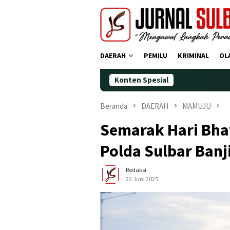
Loncat
ke
konten
DAERAH
PEMILU
KRIMINAL
OL
Konten Spesial
Demokr
Beranda
DAERAH
MAMUJU
Semarak Hari Bha
Polda Sulbar Banj
Redaksi
22 Juni 2025