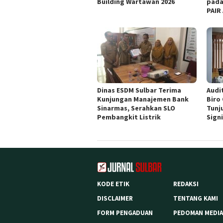
Building Wartawan 2026
pada
PAIR
Dinas ESDM Sulbar Terima
Audit
Kunjungan Manajemen Bank
Biro
Sinarmas, Serahkan SLO
Tunj
Pembangkit Listrik
Sign
KODE ETIK
REDAKSI
DISCLAIMER
TENTANG KAMI
FORM PENGADUAN
PEDOMAN MEDIA