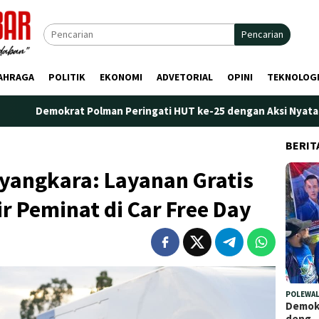
Pencarian
AHRAGA
POLITIK
EKONOMI
ADVETORIAL
OPINI
TEKNOLOG
at Polman Peringati HUT ke-25 dengan Aksi Nyata di Pantai Palip
BERIT
yangkara: Layanan Gratis
ir Peminat di Car Free Day
POLEWAL
Demokr
deng