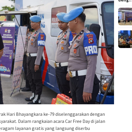
ak Hari Bhayangkara ke-79 diselenggarakan dengan
yarakat. Dalam rangkaian acara Car Free Day di jalan
eragam layanan gratis yang langsung diserbu