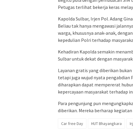
Petugas terlihat bekerja keras mela
Kapolda Sulbar, Irjen Pol. Adang Gina
Beliau tak hanya mengawasi jalanny
warga, khususnya anak-anak, dengan
kepedulian Polri terhadap masyaraka
Kehadiran Kapolda semakin menamb
Sulbar untuk dekat dengan masyarak
Layanan gratis yang diberikan bukan
tetapi juga wujud nyata pengabdian P
diharapkan dapat mempererat hubung
kepercayaan masyarakat terhadap inst
Para pengunjung pun mengungkapkan 
diberikan. Mereka berharap kegiatan
Car free Day
HUT Bhayangkara
I