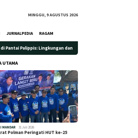
MINGGU, 9 AGUSTUS 2026
I
JURNALPEDIA
RAGAM
pis: Lingkungan dan Kesehatan Jadi Prioritas
Jadi Wadah
A UTAMA
I MANDAR
31 Juli 2026
at Polman Peringati HUT ke-25
…