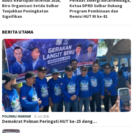
Audit Kearsipan Internal 2026,
Perkuat Sinergi Antarlembaga,
Biro Organisasi Setda Sulbar
Ketua DPRD Sulbar Dukung
Tunjukkan Peningkatan
Program Pembinaan dan
Signifikan
Remisi HUT RI ke-81
BERITA UTAMA
POLEWALI MANDAR
31 Juli 2026
Demokrat Polman Peringati HUT ke-25 deng…