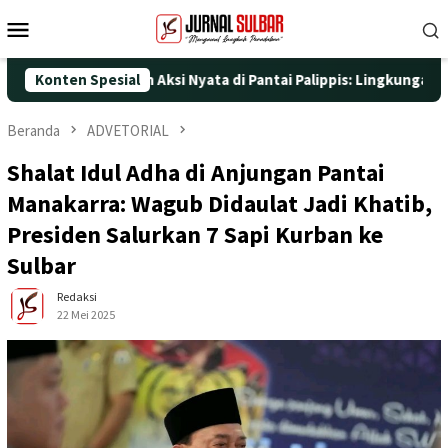
Loncat
Menu
ke
Mobile
konten
-25 dengan Aksi Nyata di Pantai Palippis: Lingkungan dan Keseha
Konten Spesial
Beranda
ADVETORIAL
Shalat Idul Adha di Anjungan Pantai
Manakarra: Wagub Didaulat Jadi Khatib,
Presiden Salurkan 7 Sapi Kurban ke
Sulbar
Redaksi
22 Mei 2025