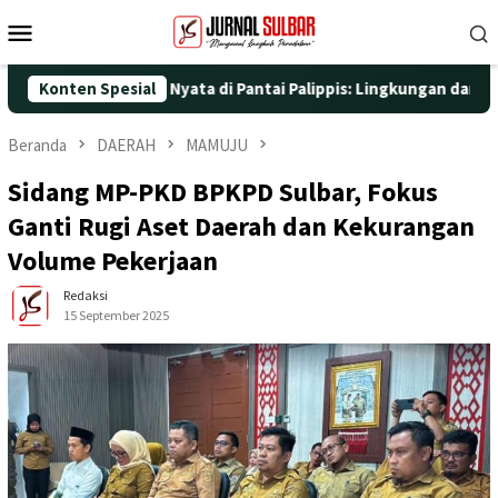
Loncat
Menu
ke
Mobile
konten
ngan Aksi Nyata di Pantai Palippis: Lingkungan dan Kesehatan Ja
Konten Spesial
Beranda
DAERAH
MAMUJU
Sidang MP-PKD BPKPD Sulbar, Fokus
Ganti Rugi Aset Daerah dan Kekurangan
Volume Pekerjaan
Redaksi
15 September 2025