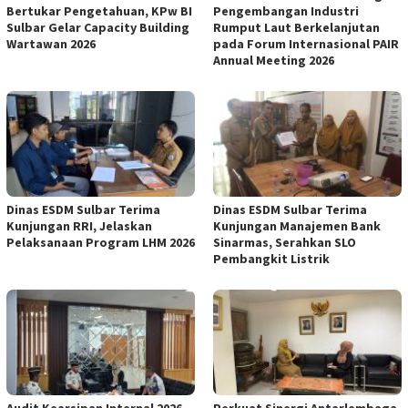
Bertukar Pengetahuan, KPw BI
Pengembangan Industri
Sulbar Gelar Capacity Building
Rumput Laut Berkelanjutan
Wartawan 2026
pada Forum Internasional PAIR
Annual Meeting 2026
Dinas ESDM Sulbar Terima
Dinas ESDM Sulbar Terima
Kunjungan RRI, Jelaskan
Kunjungan Manajemen Bank
Pelaksanaan Program LHM 2026
Sinarmas, Serahkan SLO
Pembangkit Listrik
Audit Kearsipan Internal 2026,
Perkuat Sinergi Antarlembaga,