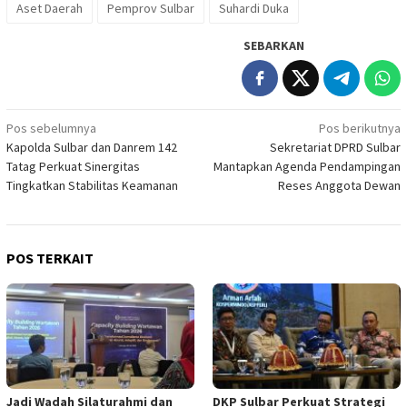
Aset Daerah
Pemprov Sulbar
Suhardi Duka
SEBARKAN
Navigasi
Pos sebelumnya
Pos berikutnya
Kapolda Sulbar dan Danrem 142
Sekretariat DPRD Sulbar
pos
Tatag Perkuat Sinergitas
Mantapkan Agenda Pendampingan
Tingkatkan Stabilitas Keamanan
Reses Anggota Dewan
POS TERKAIT
Jadi Wadah Silaturahmi dan
DKP Sulbar Perkuat Strategi