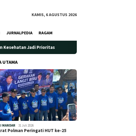
KAMIS, 6 AGUSTUS 2026
I
JURNALPEDIA
RAGAM
i Prioritas
Jadi Wadah Silaturahmi dan Bertukar Penget
A UTAMA
I MANDAR
31 Juli 2026
at Polman Peringati HUT ke-25
…