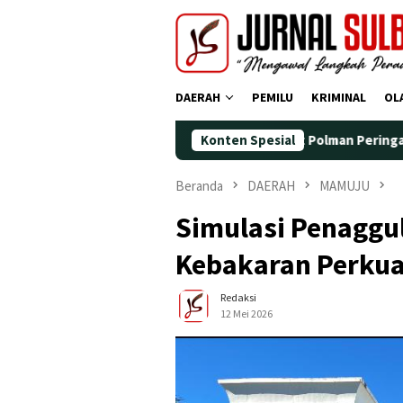
Loncat
ke
konten
DAERAH
PEMILU
KRIMINAL
OL
Demokrat Polman Peringati HUT ke-25 den
Konten Spesial
Beranda
DAERAH
MAMUJU
Simulasi Penagg
Kebakaran Perkua
Redaksi
12 Mei 2026