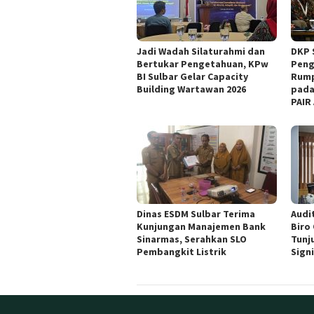
Jadi Wadah Silaturahmi dan
DKP 
Bertukar Pengetahuan, KPw
Peng
BI Sulbar Gelar Capacity
Rump
Building Wartawan 2026
pada
PAIR
Dinas ESDM Sulbar Terima
Audit
Kunjungan Manajemen Bank
Biro
Sinarmas, Serahkan SLO
Tunj
Pembangkit Listrik
Sign