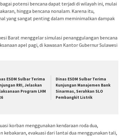
bagai potensi bencana dapat terjadi di wilayah ini, mulai
bakaran, hingga bencana nonalam. Karena itu,
i hal yang sangat penting dalam meminimalkan dampak
awesi Barat menggelar simulasi penanggulangan bencana
ksanaan apel pagi, di kawasan Kantor Gubernur Sulawesi
nas ESDM Sulbar Terima
Dinas ESDM Sulbar Terima
njungan RRI, Jelaskan
Kunjungan Manajemen Bank
laksanaan Program LHM
Sinarmas, Serahkan SLO
26
Pembangkit Listrik
uasi korban menggunakan kendaraan roda dua,
kebakaran, evakuasi dari lantai dua menggunakan tali,