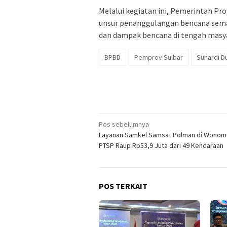
Melalui kegiatan ini, Pemerintah Pro
unsur penanggulangan bencana sem
dan dampak bencana di tengah masya
BPBD
Pemprov Sulbar
Suhardi D
Navigasi
Pos sebelumnya
Layanan Samkel Samsat Polman di Wonom
pos
PTSP Raup Rp53,9 Juta dari 49 Kendaraan
POS TERKAIT