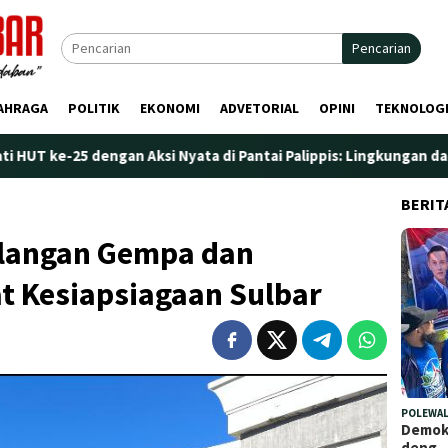
Pencarian
AHRAGA
POLITIK
EKONOMI
ADVETORIAL
OPINI
TEKNOLOG
gan Aksi Nyata di Pantai Palippis: Lingkungan dan Kesehatan Jad
BERIT
ulangan Gempa dan
t Kesiapsiagaan Sulbar
POLEWAL
Demokr
deng