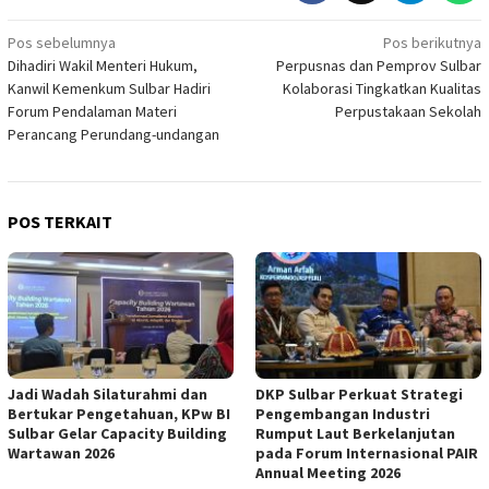
Navigasi
Pos sebelumnya
Pos berikutnya
Dihadiri Wakil Menteri Hukum,
Perpusnas dan Pemprov Sulbar
pos
Kanwil Kemenkum Sulbar Hadiri
Kolaborasi Tingkatkan Kualitas
Forum Pendalaman Materi
Perpustakaan Sekolah
Perancang Perundang-undangan
POS TERKAIT
Jadi Wadah Silaturahmi dan
DKP Sulbar Perkuat Strategi
Bertukar Pengetahuan, KPw BI
Pengembangan Industri
Sulbar Gelar Capacity Building
Rumput Laut Berkelanjutan
Wartawan 2026
pada Forum Internasional PAIR
Annual Meeting 2026