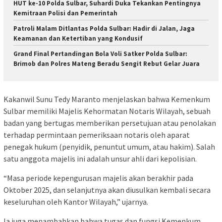
HUT ke-10 Polda Sulbar, Suhardi Duka Tekankan Pentingnya
Kemitraan Polisi dan Pemerintah
Patroli Malam Ditlantas Polda Sulbar: Hadir di Jalan, Jaga
Keamanan dan Ketertiban yang Kondusif
Grand Final Pertandingan Bola Voli Satker Polda Sulbar:
Brimob dan Polres Mateng Beradu Sengit Rebut Gelar Juara
Kakanwil Sunu Tedy Maranto menjelaskan bahwa Kemenkum
Sulbar memiliki Majelis Kehormatan Notaris Wilayah, sebuah
badan yang bertugas memberikan persetujuan atau penolakan
terhadap permintaan pemeriksaan notaris oleh aparat
penegak hukum (penyidik, penuntut umum, atau hakim). Salah
satu anggota majelis ini adalah unsur ahli dari kepolisian.
“Masa periode kepengurusan majelis akan berakhir pada
Oktober 2025, dan selanjutnya akan diusulkan kembali secara
keseluruhan oleh Kantor Wilayah,” ujarnya.
Ia juga menambahkan bahwa tugas dan fungsi Kemenkum