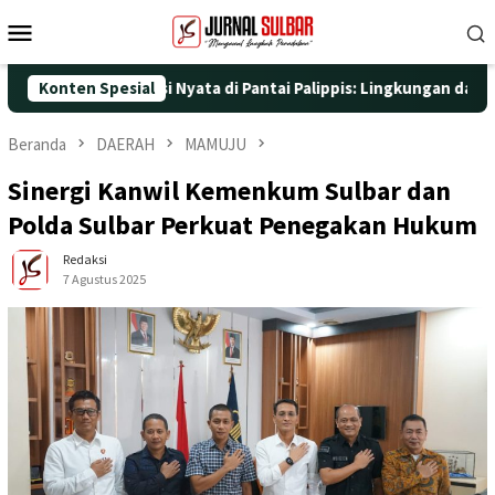
Loncat
Menu
ke
Mobile
konten
dengan Aksi Nyata di Pantai Palippis: Lingkungan dan Kesehatan
Konten Spesial
Beranda
DAERAH
MAMUJU
Sinergi Kanwil Kemenkum Sulbar dan
Polda Sulbar Perkuat Penegakan Hukum
Redaksi
7 Agustus 2025