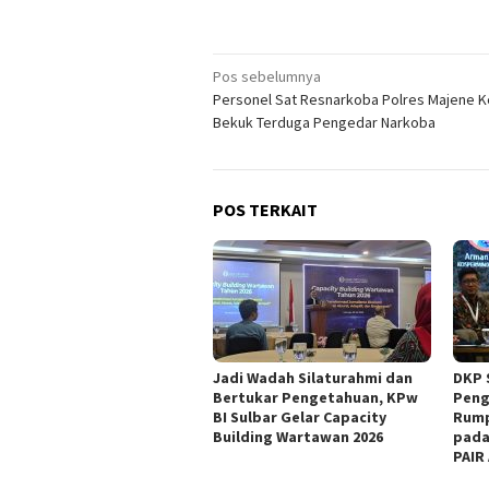
Navigasi
Pos sebelumnya
Personel Sat Resnarkoba Polres Majene K
pos
Bekuk Terduga Pengedar Narkoba
POS TERKAIT
Jadi Wadah Silaturahmi dan
DKP 
Bertukar Pengetahuan, KPw
Peng
BI Sulbar Gelar Capacity
Rump
Building Wartawan 2026
pada
PAIR