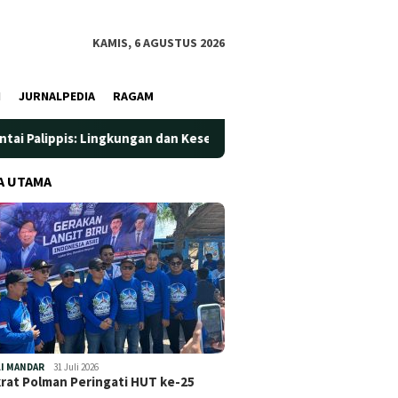
KAMIS, 6 AGUSTUS 2026
I
JURNALPEDIA
RAGAM
dan Kesehatan Jadi Prioritas
Jadi Wadah Silaturahmi dan
A UTAMA
I MANDAR
31 Juli 2026
at Polman Peringati HUT ke-25
…