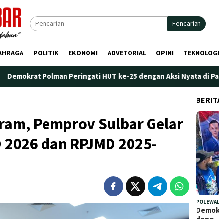
Pencarian
AHRAGA
POLITIK
EKONOMI
ADVETORIAL
OPINI
TEKNOLOG
ati HUT ke-25 dengan Aksi Nyata di Pantai Palippis: Lingkungan 
BERIT
gram, Pemprov Sulbar Gelar
 2026 dan RPJMD 2025-
POLEWAL
Demokr
deng