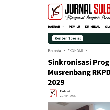
Loncat
ke
konten
DAERAH
PEMILU
KRIMINAL
OL
Konten Spesial
Demokrat Polman Pering
Beranda
EKONOMI
Sinkronisasi Pro
Musrenbang RKPD
2029
Redaksi
29 April 2025