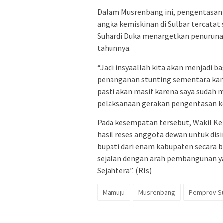
Dalam Musrenbang ini, pengentasan k
angka kemiskinan di Sulbar tercatat s
Suhardi Duka menargetkan penurunan
tahunnya.
“Jadi insyaallah kita akan menjadi 
penanganan stunting sementara kam
pasti akan masif karena saya sudah
pelaksanaan gerakan pengentasan k
Pada kesempatan tersebut, Wakil Ke
hasil reses anggota dewan untuk di
bupati dari enam kabupaten secara 
sejalan dengan arah pembangunan ya
Sejahtera”. (Rls)
Mamuju
Musrenbang
Pemprov Su