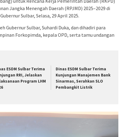
ang) untuk Rencana Kerja Pemerintah Daerah (RKPD)
nan Jangka Menengah Daerah (RPJMD) 2025–2029 di
ubernur Sulbar, Selasa, 29 April 2025.
h Gubernur Sulbar, Suhardi Duka, dan dihadiri para
pimpinan Forkopimda, kepala OPD, serta tamu undangan
nas ESDM Sulbar Terima
Dinas ESDM Sulbar Terima
njungan RRI, Jelaskan
Kunjungan Manajemen Bank
laksanaan Program LHM
Sinarmas, Serahkan SLO
26
Pembangkit Listrik