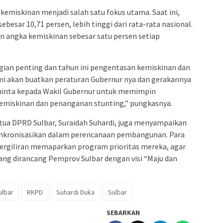
emiskinan menjadi salah satu fokus utama. Saat ini,
ebesar 10,71 persen, lebih tinggi dari rata-rata nasional.
 angka kemiskinan sebesar satu persen setiap
bagian penting dan tahun ini pengentasan kemiskinan dan
i akan buatkan peraturan Gubernur nya dan gerakannya
 minta kepada Wakil Gubernur untuk memimpin
emiskinan dan penanganan stunting,” pungkasnya.
tua DPRD Sulbar, Suraidah Suhardi, juga menyampaikan
sinkronisasikan dalam perencanaan pembangunan. Para
bergiliran memaparkan program prioritas mereka, agar
ng dirancang Pemprov Sulbar dengan visi “Maju dan
lbar
RKPD
Suhardi Duka
Sulbar
SEBARKAN