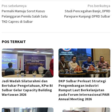
Navigasi
Pos sebelumnya
Pos berikutnya
Permahi Mamuju Sorot Kasus
Studi Pencegahan Banjir, DPRD
pos
Pelanggaran Pemilu Salah Satu
Parepare Kunjungi DPRD Sulbar
TKD Capres di Sulbar
POS TERKAIT
Jadi Wadah Silaturahmi dan
DKP Sulbar Perkuat Strategi
Bertukar Pengetahuan, KPw BI
Pengembangan Industri
Sulbar Gelar Capacity Building
Rumput Laut Berkelanjutan
Wartawan 2026
pada Forum Internasional PAIR
Annual Meeting 2026