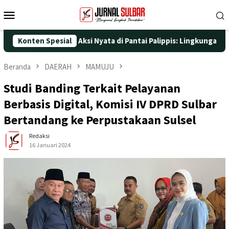
Loncat
Menu
ke
Mobile
konten
-25 dengan Aksi Nyata di Pantai Palippis: Lingkungan dan Keseh
Konten Spesial
Beranda
DAERAH
MAMUJU
Studi Banding Terkait Pelayanan
Berbasis Digital, Komisi IV DPRD Sulbar
Bertandang ke Perpustakaan Sulsel
Redaksi
16 Januari 2024