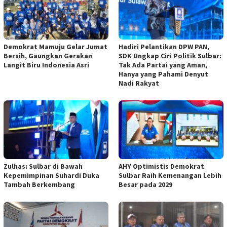
Demokrat Mamuju Gelar Jumat
Hadiri Pelantikan DPW PAN,
Bersih, Gaungkan Gerakan
SDK Ungkap Ciri Politik Sulbar:
Langit Biru Indonesia Asri
Tak Ada Partai yang Aman,
Hanya yang Pahami Denyut
Nadi Rakyat
Zulhas: Sulbar di Bawah
AHY Optimistis Demokrat
Kepemimpinan Suhardi Duka
Sulbar Raih Kemenangan Lebih
Tambah Berkembang
Besar pada 2029