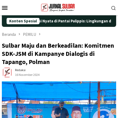
Loncat
Menu
ke
Mobile
konten
dengan Aksi Nyata di Pantai Palippis: Lingkungan dan Kesehatan 
Konten Spesial
Beranda
PEMILU
Sulbar Maju dan Berkeadilan: Komitmen
SDK-JSM di Kampanye Dialogis di
Tapango, Polman
Redaksi
16 November 2024