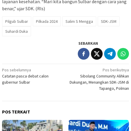
layanan kesehatan. “Mari kita bangun Sulbar dengan cara yang
benar,” ujar SDK. (Rls)
Pilgub Sulbar
Pilkada 2024
Salim S Mengga
SDK-JSM
Suhardi Duka
SEBARKAN
Navigasi
Pos sebelumnya
Pos berikutnya
Catatan pasca debat calon
Sibolang Community Alihkan
pos
gubernur Sulbar
Dukungan, Menangkan SDK-JSM di
Tapango, Polman
POS TERKAIT