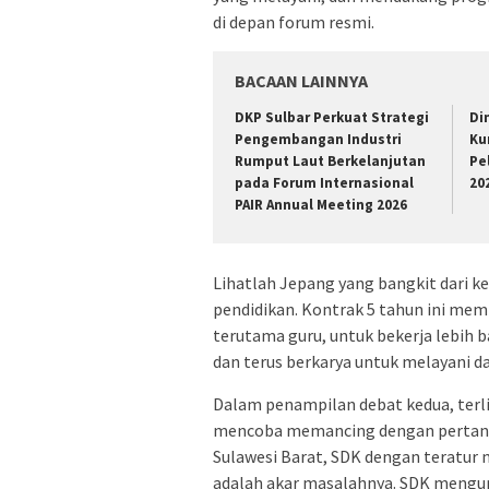
di depan forum resmi.
BACAAN LAINNYA
DKP Sulbar Perkuat Strategi
Di
Pengembangan Industri
Ku
Rumput Laut Berkelanjutan
Pe
pada Forum Internasional
20
PAIR Annual Meeting 2026
Lihatlah Jepang yang bangkit dari 
pendidikan. Kontrak 5 tahun ini mem
terutama guru, untuk bekerja lebih b
dan terus berkarya untuk melayani d
Dalam penampilan debat kedua, terl
mencoba memancing dengan pertanyaa
Sulawesi Barat, SDK dengan teratu
adalah akar masalahnya. SDK mengu