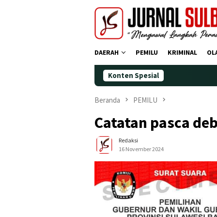
Loncat
ke
konten
DAERAH
PEMILU
KRIMINAL
OL
Konten Spesial
Demokr
Beranda
PEMILU
Catatan pasca deb
Redaksi
16 November 2024