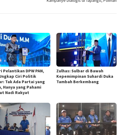
n
Kampanye Dialogis di Tapango, Polman
ri Pelantikan DPW PAN,
Zulhas: Sulbar di Bawah
Ungkap Ciri Politik
Kepemimpinan Suhardi Duka
ar: Tak Ada Partai yang
Tambah Berkembang
, Hanya yang Pahami
ut Nadi Rakyat