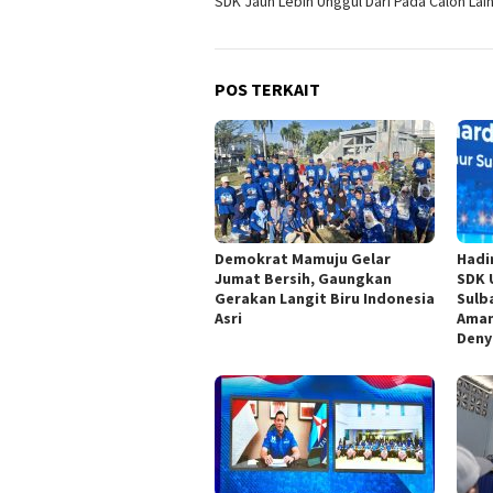
SDK Jauh Lebih Unggul Dari Pada Calon Lai
POS TERKAIT
Demokrat Mamuju Gelar
Hadi
Jumat Bersih, Gaungkan
SDK 
Gerakan Langit Biru Indonesia
Sulb
Asri
Aman
Deny