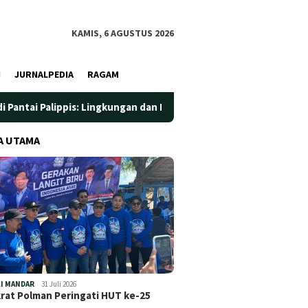
KAMIS, 6 AGUSTUS 2026
I
JURNALPEDIA
RAGAM
pis: Lingkungan dan Kesehatan Jadi Prioritas
Jadi Wadah
A UTAMA
I MANDAR
31 Juli 2026
at Polman Peringati HUT ke-25
…