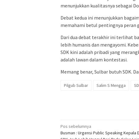
menunjukkan kualitasnya sebagai Dok
Debat kedua ini menunjukkan bagaim
memahami betul pentingnya peran gu
Dari dua debat terakhir ini terlihat
lebih humanis dan mengayomi. Keb
SDK kini adalah pribadi yang merang
adalah lawan dalam kontestasi.
Memang benar, Sulbar butuh SDK. Da
Pilgub Sulbar
Salim S Mengga
SD
Navigasi
Pos sebelumnya
Busman : Urgensi Public Speaking Kepala 
pos