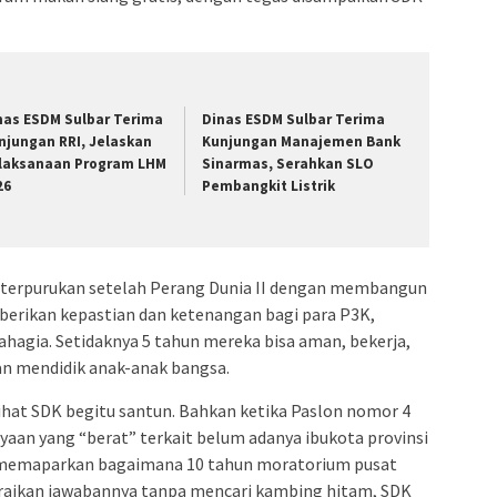
nas ESDM Sulbar Terima
Dinas ESDM Sulbar Terima
njungan RRI, Jelaskan
Kunjungan Manajemen Bank
laksanaan Program LHM
Sinarmas, Serahkan SLO
26
Pembangkit Listrik
keterpurukan setelah Perang Dunia II dengan membangun
berikan kepastian dan ketenangan bagi para P3K,
ahagia. Setidaknya 5 tahun mereka bisa aman, bekerja,
an mendidik anak-anak bangsa.
ihat SDK begitu santun. Bahkan ketika Paslon nomor 4
n yang “berat” terkait belum adanya ibukota provinsi
r memaparkan bagaimana 10 tahun moratorium pusat
raikan jawabannya tanpa mencari kambing hitam, SDK