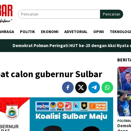
Pencarian
AHRAGA
POLITIK
EKONOMI
ADVETORIAL
OPINI
TEKNOLOG
at Polman Peringati HUT ke-25 dengan Aksi Nyata di Pantai Palip
BERIT
at calon gubernur Sulbar
POLEWAL
Demokr
deng