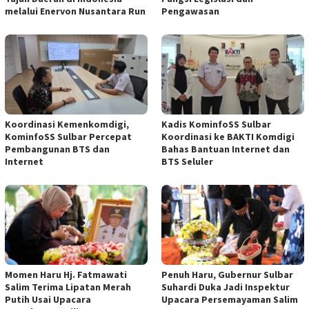
melalui Enervon Nusantara Run
Pengawasan
Koordinasi Kemenkomdigi,
Kadis KominfoSS Sulbar
KominfoSS Sulbar Percepat
Koordinasi ke BAKTI Komdigi
Pembangunan BTS dan
Bahas Bantuan Internet dan
Internet
BTS Seluler
Momen Haru Hj. Fatmawati
Penuh Haru, Gubernur Sulbar
Salim Terima Lipatan Merah
Suhardi Duka Jadi Inspektur
Putih Usai Upacara
Upacara Persemayaman Salim