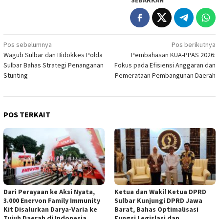
Navigasi
Pos sebelumnya
Pos berikutnya
Wagub Sulbar dan Bidokkes Polda
Pembahasan KUA-PPAS 2026:
pos
Sulbar Bahas Strategi Penanganan
Fokus pada Efisiensi Anggaran dan
Stunting
Pemerataan Pembangunan Daerah
POS TERKAIT
Dari Perayaan ke Aksi Nyata,
Ketua dan Wakil Ketua DPRD
3.000 Enervon Family Immunity
Sulbar Kunjungi DPRD Jawa
Kit Disalurkan Darya-Varia ke
Barat, Bahas Optimalisasi
Tujuh Daerah di Indonesia
Fungsi Legislasi dan