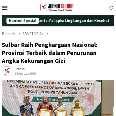
Loncat
Menu
ke
Mobile
konten
 Nyata di Pantai Palippis: Lingkungan dan Kesehatan Jadi Priori
Konten Spesial
Beranda
ADVETORIAL
Sulbar Raih Penghargaan Nasional:
Provinsi Terbaik dalam Penurunan
Angka Kekurangan Gizi
Redaksi
15 Agustus 2025