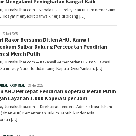
ar Mengalami Peningkatan Sangat Baik
u, Jurnalsulbar.com – Kepala Divisi Pelayanan Hukum Kemenkum
, Hidayat menyebut bahwa kinerja di bidang […]
Redaksi
20 Mei 2025
ri Rakor Bersama Ditjen AHU, Kanwil
nkum Sulbar Dukung Percepatan Pendirian
rasi Merah Putih
u, Jurnalsulbar.com — Kakanwil Kementerian Hukum Sulawesi
 Sunu Tedy Maranto didampingi Kepala Divisi Yankum, […]
Redaksi
ORIAL
,
KRIMINAL
19 Mei 2025
en AHU Percepat Pendirian Koperasi Merah Putih
an Layanan 1.000 Koperasi per Jam
a, Jurnalsulbar.com — Direktorat Jenderal Administrasi Hukum
(Ditjen AHU) Kementerian Hukum Republik Indonesia
orkan […]
Redaksi