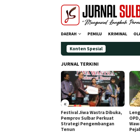
Loncat
ke
konten
DAERAH
PEMILU
KRIMINAL
OL
Konten Spesial
Demo
JURNAL TERKINI
«
tival Jiwa Wastra Dibuka,
Lengkapi Struktur Pimpinan
Awal
prov Sulbar Perkuat
OPD, Gubernur Sulbar
Doa,
rategi Pengembangan
Wawancara Job Fit 16
Ting
nun
Pejabat JPT Pratama