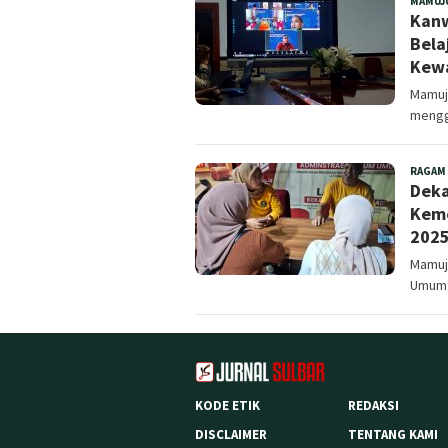
MAMUJ
Kanw
Bela
Kew
Mamuj
mengge
RAGAM
Deka
Keme
202
Mamuju
Umum 
KODE ETIK
REDAKSI
DISCLAIMER
TENTANG KAMI