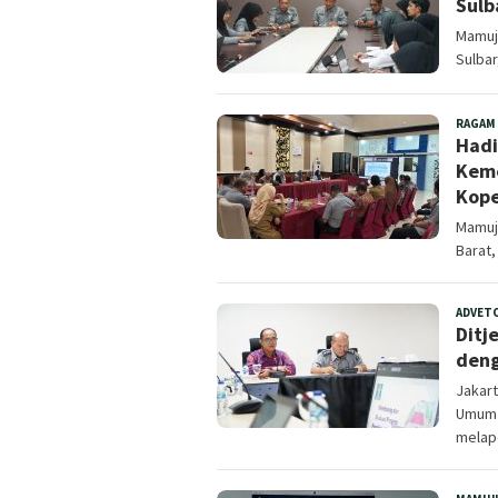
Sulb
‎Mamuj
Sulbar
RAGAM
Hadi
Keme
Kope
Mamuj
Barat,
ADVET
Ditj
deng
Jakart
Umum 
melap