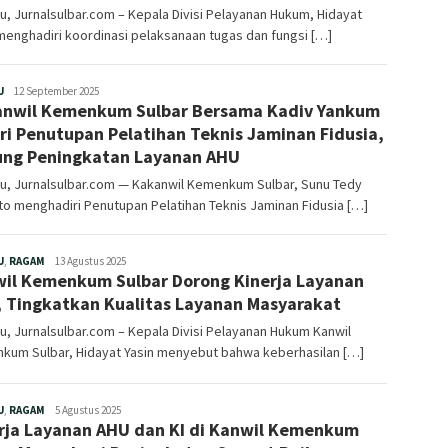
, Jurnalsulbar.com – Kepala Divisi Pelayanan Hukum, Hidayat
menghadiri koordinasi pelaksanaan tugas dan fungsi […]
Redaksi
U
12 September 2025
nwil Kemenkum Sulbar Bersama Kadiv Yankum
ri Penutupan Pelatihan Teknis Jaminan Fidusia,
ng Peningkatan Layanan AHU
u, Jurnalsulbar.com — Kakanwil Kemenkum Sulbar, Sunu Tedy
o menghadiri Penutupan Pelatihan Teknis Jaminan Fidusia […]
Redaksi
U
,
RAGAM
13 Agustus 2025
il Kemenkum Sulbar Dorong Kinerja Layanan
 Tingkatkan Kualitas Layanan Masyarakat
, Jurnalsulbar.com – Kepala Divisi Pelayanan Hukum Kanwil
kum Sulbar, Hidayat Yasin menyebut bahwa keberhasilan […]
Redaksi
U
,
RAGAM
5 Agustus 2025
erja Layanan AHU dan KI di Kanwil Kemenkum