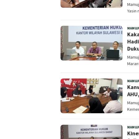
Mamuju
Yasin 
MAMUJ
Kaka
Hadi
Duku
Mamuj
Marant
MAMUJ
Kanw
AHU,
Mamuju
Kemen
MAMUJ
‎Kin