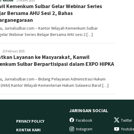
U
,
RAGAM
13 Maret 2025
il Kemenkum Sulbar Gelar Webinar Series
jar Bersama AHU Sesi 2, Bahas
arganegaraan
u, Jurnalsulbar.com – Kantor Wilayah Kemenkum Sulbar
lar Webinar Series Belajar Bersama AHU sesi 2 […]
Redaksi
23 Februari 2025
tkan Layanan ke Masyarakat, Kanwil
nkum Sulbar Berpartisipasi dalam EXPO HIPKA
5
, Jurnalsulbar.com – Bidang Pelayanan Administrasi Hukum
(AHU) Kantor Wilayah Kementerian Hukum Sulawesi Barat […]
JARINGAN SOCIAL
Facebook
Twitter
PRIVACY POLICY
Instagram
Youtub
KONTAK KAMI