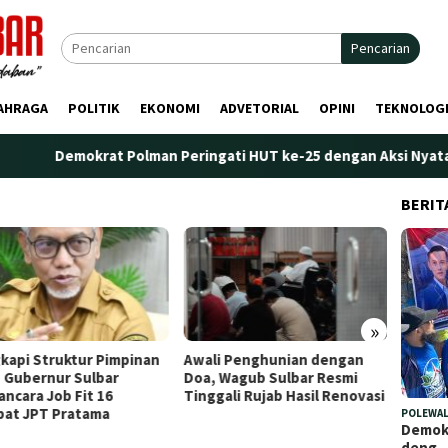
Pencarian
AHRAGA
POLITIK
EKONOMI
ADVETORIAL
OPINI
TEKNOLOG
krat Polman Peringati HUT ke-25 dengan Aksi Nyata di Pantai Pa
BERIT
»
i Penghunian dengan
Plt. Kepala Bapperida Sulbar
Perdan
 Wagub Sulbar Resmi
Tekankan Sinergi
Marano
gali Rujab Hasil Renovasi
Perencanaan dan Penguatan
Penge
Kelembagaan Ormas
POLEWAL
Demokr
deng