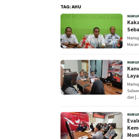
TAG:
AHU
MAMUJ
Kaka
Seba
Mamuj
Marant
MAMUJ
Kanw
Laya
Mamuj
Sulawe
dan [
MAMUJ
Eval
Keme
Moni