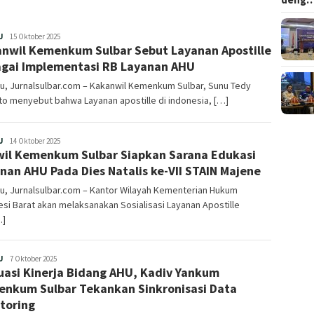
Redaksi
U
15 Oktober 2025
nwil Kemenkum Sulbar Sebut Layanan Apostille
gai Implementasi RB Layanan AHU
u, Jurnalsulbar.com – Kakanwil Kemenkum Sulbar, Sunu Tedy
o menyebut bahwa Layanan apostille di indonesia, […]
Redaksi
U
14 Oktober 2025
il Kemenkum Sulbar Siapkan Sarana Edukasi
nan AHU Pada Dies Natalis ke-VII STAIN Majene
u, Jurnalsulbar.com – Kantor Wilayah Kementerian Hukum
si Barat akan melaksanakan Sosialisasi Layanan Apostille
…]
Redaksi
U
7 Oktober 2025
uasi Kinerja Bidang AHU, Kadiv Yankum
nkum Sulbar Tekankan Sinkronisasi Data
toring