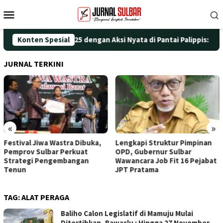
Loncat
Menu
ke
Mobile
konten
eringati HUT ke-25 dengan Aksi Nyata di Pantai Palippis: Lingku
Konten Spesial
JURNAL TERKINI
«
»
stival Jiwa Wastra Dibuka,
Lengkapi Struktur Pimpinan
Aw
mprov Sulbar Perkuat
OPD, Gubernur Sulbar
Do
rategi Pengembangan
Wawancara Job Fit 16 Pejabat
Ti
nun
JPT Pratama
TAG:
ALAT PERAGA
Baliho Calon Legislatif di Mamuju Mulai
Ditertibkan, Bawaslu : Hingga 27 November