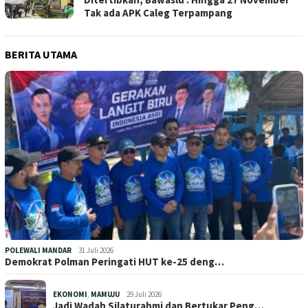
Tak ada APK Caleg Terpampang
BERITA UTAMA
POLEWALI MANDAR
31 Juli 2026
Demokrat Polman Peringati HUT ke-25 deng…
EKONOMI
,
MAMUJU
29 Juli 2026
Jadi Wadah Silaturahmi dan Bertukar Peng…