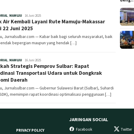
Redaksi
ORIAL
,
MAMUJU
16 Juni 2025
k Air Kembali Layani Rute Mamuju-Makassar
i 22 Juni 2025
, Jurnalsulbar.com — Kabar baik bagi seluruh masyarakat, baik
hendak bepergian maupun yang hendak […]
Redaksi
ORIAL
,
MAMUJU
16 Juni 2025
kah Strategis Pemprov Sulbar: Rapat
dinasi Transportasi Udara untuk Dongkrak
omi Daerah
, Jurnalsulbar.com — Gubernur Sulawesi Barat (Sulbar), Suhardi
SDK), memimpin rapat koordinasi optimalisasi penggunaan […]
JARINGAN SOCIAL
Facebook
Twitter
PRIVACY POLICY