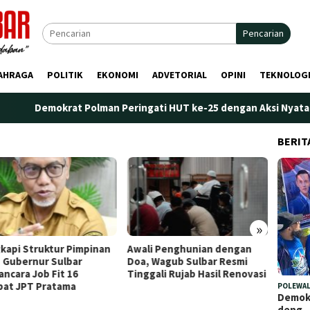
Pencarian
AHRAGA
POLITIK
EKONOMI
ADVETORIAL
OPINI
TEKNOLOG
Demokrat Polman Peringati HUT ke-25 dengan Aksi Nyata di Pa
BERIT
»
kapi Struktur Pimpinan
Awali Penghunian dengan
Plt. K
 Gubernur Sulbar
Doa, Wagub Sulbar Resmi
Tekank
ncara Job Fit 16
Tinggali Rujab Hasil Renovasi
Peren
bat JPT Pratama
Kelem
POLEWAL
Demokr
deng