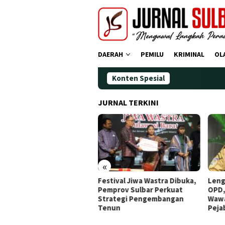
Loncat
ke
konten
DAERAH
PEMILU
KRIMINAL
OL
Konten Spesial
JURNAL TERKINI
«
dana Operasi Zebra
Festival Jiwa Wastra Dibuka,
Leng
ano 2025: Puluhan
Pemprov Sulbar Perkuat
OPD,
gendara Ditindak
Strategi Pengembangan
Wawa
Tenun
Peja