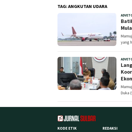
TAG:
ANGKUTAN UDARA
ADVET
Bati
Mula
Mamuju
yang 
ADVET
Lang
Koor
Ekon
Mamuju
Duka (
KODE ETIK
REDAKSI