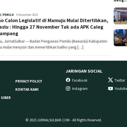
Redaksi
U
,
PEMILU
8 November 2023
ho Calon Legislatif di Mamuju Mulai Ditertibkan,
slu : Hingga 27 November Tak ada APK Caleg
pampang
u, JurnalSulbar — Badan Pengawas Pemilu (Bawaslu) Kabupaten
 mulai menyisir dan menertibkan baliho yang […]
JARINGAN SOCIAL
Facebook
Twitter
PRIVACY POLICY
Instagram
Youtub
KONTAK KAMI
 SIBER
© 2023 JURNALSULBAR.COM - All Rights Reserved.