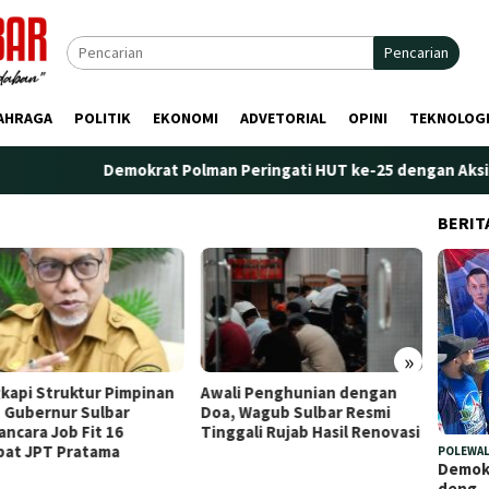
Pencarian
AHRAGA
POLITIK
EKONOMI
ADVETORIAL
OPINI
TEKNOLOG
Demokrat Polman Peringati HUT ke-25 dengan Aksi Nyata 
BERIT
»
li Penghunian dengan
Plt. Kepala Bapperida Sulbar
Perda
, Wagub Sulbar Resmi
Tekankan Sinergi
Maran
gali Rujab Hasil Renovasi
Perencanaan dan Penguatan
Penge
Kelembagaan Ormas
POLEWAL
Demokr
deng