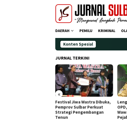
Loncat
ke
konten
DAERAH
PEMILU
KRIMINAL
OL
Konten Spesial
JURNAL TERKINI
«
stival Jiwa Wastra Dibuka,
Lengkapi Struktur Pimpinan
Awa
mprov Sulbar Perkuat
OPD, Gubernur Sulbar
Doa
rategi Pengembangan
Wawancara Job Fit 16
Ting
enun
Pejabat JPT Pratama