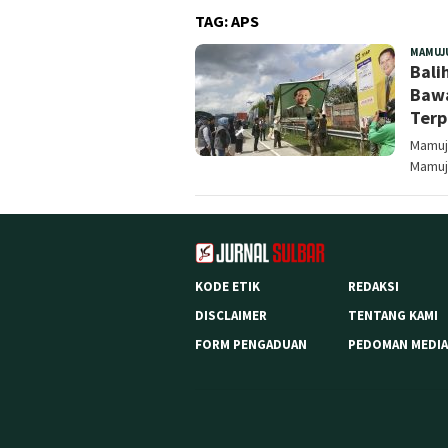
TAG:
APS
MAMUJ
Bali
Bawa
Ter
Mamuj
Mamuju
KODE ETIK
REDAKSI
DISCLAIMER
TENTANG KAMI
FORM PENGADUAN
PEDOMAN MEDIA