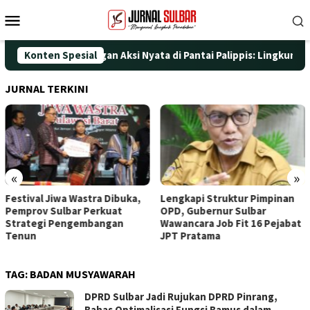
Loncat
Menu
ke
Mobile
konten
 HUT ke-25 dengan Aksi Nyata di Pantai Palippis: Lingkungan dan
Konten Spesial
JURNAL TERKINI
«
»
Festival Jiwa Wastra Dibuka,
Lengkapi Struktur Pimpinan
Pemprov Sulbar Perkuat
OPD, Gubernur Sulbar
Strategi Pengembangan
Wawancara Job Fit 16 Pejabat
Tenun
JPT Pratama
TAG:
BADAN MUSYAWARAH
DPRD Sulbar Jadi Rujukan DPRD Pinrang,
Bahas Optimalisasi Fungsi Bamus dalam