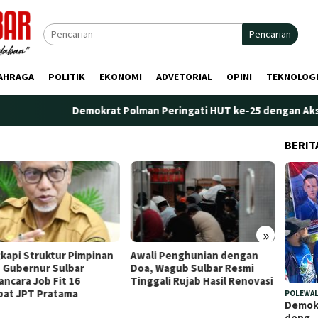
Pencarian
AHRAGA
POLITIK
EKONOMI
ADVETORIAL
OPINI
TEKNOLOG
Demokrat Polman Peringati HUT ke-25 dengan Aksi Nyata
BERIT
»
kapi Struktur Pimpinan
Awali Penghunian dengan
Plt. K
 Gubernur Sulbar
Doa, Wagub Sulbar Resmi
Tekank
ncara Job Fit 16
Tinggali Rujab Hasil Renovasi
Peren
bat JPT Pratama
Kelem
POLEWAL
Demokr
deng