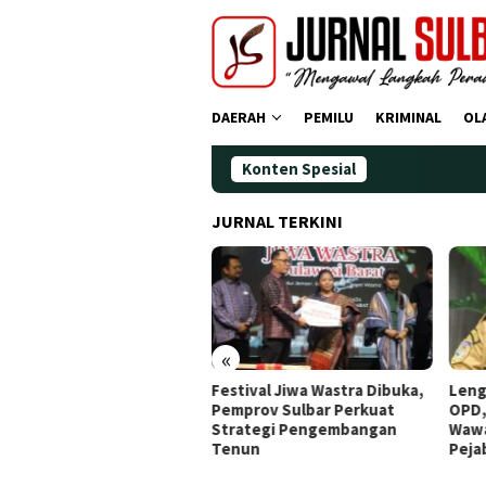
Loncat
ke
konten
DAERAH
PEMILU
KRIMINAL
OL
Konten Spesial
JURNAL TERKINI
«
dana Operasi Zebra
Festival Jiwa Wastra Dibuka,
Leng
ano 2025: Puluhan
Pemprov Sulbar Perkuat
OPD,
gendara Ditindak
Strategi Pengembangan
Wawa
Tenun
Peja