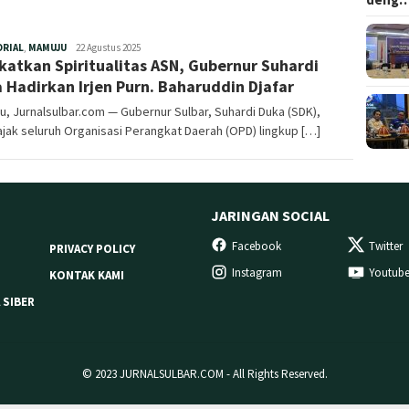
Redaksi
ORIAL
,
MAMUJU
22 Agustus 2025
katkan Spiritualitas ASN, Gubernur Suhardi
 Hadirkan Irjen Purn. Baharuddin Djafar
, Jurnalsulbar.com — Gubernur Sulbar, Suhardi Duka (SDK),
ak seluruh Organisasi Perangkat Daerah (OPD) lingkup […]
JARINGAN SOCIAL
Facebook
Twitter
PRIVACY POLICY
Instagram
Youtub
KONTAK KAMI
 SIBER
© 2023 JURNALSULBAR.COM - All Rights Reserved.