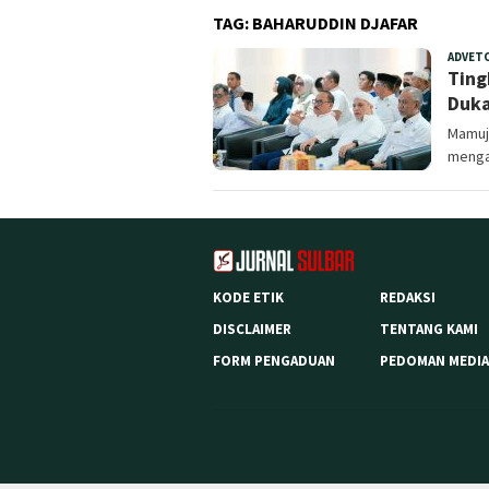
TAG:
BAHARUDDIN DJAFAR
ADVET
Ting
Duka
Mamuju
mengaj
KODE ETIK
REDAKSI
DISCLAIMER
TENTANG KAMI
FORM PENGADUAN
PEDOMAN MEDIA