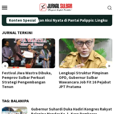
Loncat
Menu
ke
Mobile
konten
i HUT ke-25 dengan Aksi Nyata di Pantai Palippis: Lingkungan da
Konten Spesial
JURNAL TERKINI
«
»
Festival Jiwa Wastra Dibuka,
Lengkapi Struktur Pimpinan
Pemprov Sulbar Perkuat
OPD, Gubernur Sulbar
Strategi Pengembangan
Wawancara Job Fit 16 Pejabat
Tenun
JPT Pratama
TAG:
BALANIPA
Gubernur Suhardi Duka Hadiri Kongres Rakyat
Balanipa Mandar Ke-1, Karo Pemkesra