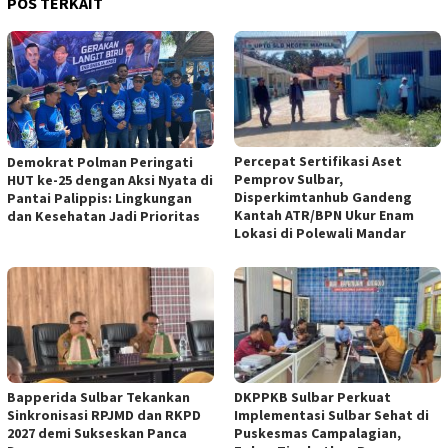
POS TERKAIT
Percepat Sertifikasi Aset
Demokrat Polman Peringati
Pemprov Sulbar,
HUT ke-25 dengan Aksi Nyata di
Disperkimtanhub Gandeng
Pantai Palippis: Lingkungan
Kantah ATR/BPN Ukur Enam
dan Kesehatan Jadi Prioritas
Lokasi di Polewali Mandar
Bapperida Sulbar Tekankan
DKPPKB Sulbar Perkuat
Sinkronisasi RPJMD dan RKPD
Implementasi Sulbar Sehat di
2027 demi Sukseskan Panca
Puskesmas Campalagian,