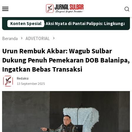
Loncat
Menu
ke
Mobile
konten
-25 dengan Aksi Nyata di Pantai Palippis: Lingkungan dan Keseha
Konten Spesial
Beranda
ADVETORIAL
Urun Rembuk Akbar: Wagub Sulbar
Dukung Penuh Pemekaran DOB Balanipa,
Ingatkan Bebas Transaksi
Redaksi
13 September 2025