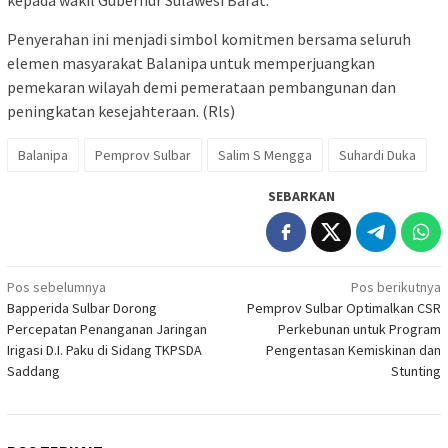
Penyerahan ini menjadi simbol komitmen bersama seluruh
elemen masyarakat Balanipa untuk memperjuangkan
pemekaran wilayah demi pemerataan pembangunan dan
peningkatan kesejahteraan. (Rls)
Balanipa
Pemprov Sulbar
Salim S Mengga
Suhardi Duka
SEBARKAN
Navigasi
Pos sebelumnya
Pos berikutnya
Bapperida Sulbar Dorong
Pemprov Sulbar Optimalkan CSR
pos
Percepatan Penanganan Jaringan
Perkebunan untuk Program
Irigasi D.I. Paku di Sidang TKPSDA
Pengentasan Kemiskinan dan
Saddang
Stunting