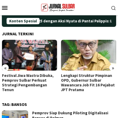
Loncat
Menu
ke
Mobile
konten
ringati HUT ke-25 dengan Aksi Nyata di Pantai Palippis: Lingkun
Konten Spesial
JURNAL TERKINI
«
»
iwa Wastra Dibuka,
Lengkapi Struktur Pimpinan
Awali Pe
ulbar Perkuat
OPD, Gubernur Sulbar
Doa, Wagu
 Pengembangan
Wawancara Job Fit 16 Pejabat
Tinggali R
JPT Pratama
TAG:
BANSOS
Pemprov Siap Dukung Piloting Digitalisasi
Bansos di Polman