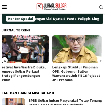
Loncat
Menu
ke
Mobile
konten
ati HUT ke-25 dengan Aksi Nyata di Pantai Palippis: Lingkungan
Konten Spesial
JURNAL TERKINI
«
»
Lengkapi Struktur Pimpinan
Awali Penghunian dengan
OPD, Gubernur Sulbar
Doa, Wagub Sulbar Resmi
Wawancara Job Fit 16 Pejabat
Tinggali Rujab Hasil Renovasi
JPT Pratama
TAG:
BANTUAN GEMPA TAHAP II
BPBD Sulbar Imbau Masyarakat Tetap Tenang
Pasca Gempa di Poso dan Malunda