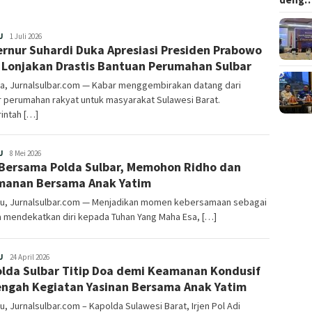
Redaksi
U
1 Juli 2026
rnur Suhardi Duka Apresiasi Presiden Prabowo
 Lonjakan Drastis Bantuan Perumahan Sulbar
ta, Jurnalsulbar.com — Kabar menggembirakan datang dari
 perumahan rakyat untuk masyarakat Sulawesi Barat.
intah […]
Redaksi
U
8 Mei 2026
Bersama Polda Sulbar, Memohon Ridho dan
anan Bersama Anak Yatim
u, Jurnalsulbar.com — Menjadikan momen kebersamaan sebagai
a mendekatkan diri kepada Tuhan Yang Maha Esa, […]
Redaksi
U
24 April 2026
lda Sulbar Titip Doa demi Keamanan Kondusif
engah Kegiatan Yasinan Bersama Anak Yatim
, Jurnalsulbar.com – Kapolda Sulawesi Barat, Irjen Pol Adi