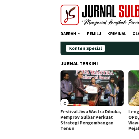
Loncat
ke
konten
DAERAH
PEMILU
KRIMINAL
OL
Konten Spesial
Demokrat Po
JURNAL TERKINI
«
tival Jiwa Wastra Dibuka,
Lengkapi Struktur Pimpinan
Awal
prov Sulbar Perkuat
OPD, Gubernur Sulbar
Doa,
rategi Pengembangan
Wawancara Job Fit 16
Ting
nun
Pejabat JPT Pratama