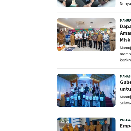
Deriya
MAMUJ
Dapa
Aman
Misk
Mamuju
mempe
konkre
MAMAS
Gube
untu
Mamuju
Sulawe
POLEW
Empa