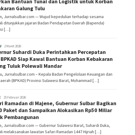
rkan Bantuan Tunai dan Logistik untuk Korban
karan Galung Tulu
n, Jurnalsulbar.com — Wujud kepedulian terhadap sesama
i ditunjukkan jajaran Badan Pendapatan Daerah (Bapenda)
si […]
Redaksi
U
2 Maret 2026
rnur Suhardi Duka Perintahkan Percepatan
 BPKAD Siap Kawal Bantuan Korban Kebakaran
ng Tuluk Polewali Mandar
u, Jurnalsulbar.com – Kepala Badan Pengelolaan Keuangan dan
Daerah (BPKAD) Provinsi Sulawesi Barat, Mohammad […]
Redaksi
E
25 Februari 2026
ri Ramadan di Majene, Gubernur Sulbar Bagikan
0 Paket dan Sampaikan Alokasikan Rp50 Miliar
uk Pembangunan
, Jurnalsulbar.com — Gubernur Sulawesi Barat, Suhardi Duka,
i melaksanakan lawatan Safari Ramadan 1447 Hijriah […]