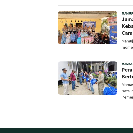
MAMUJ
Juma
Keba
Cam
Mamuj
momen
MAMAS
Pera
Berb
Mamas
Natal 
Pemer