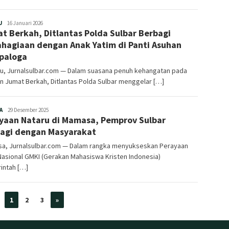
Redaksi
U
16 Januari 2026
t Berkah, Ditlantas Polda Sulbar Berbagi
hagiaan dengan Anak Yatim di Panti Asuhan
paloga
u, Jurnalsulbar.com — Dalam suasana penuh kehangatan pada
 Jumat Berkah, Ditlantas Polda Sulbar menggelar […]
Redaksi
A
29 Desember 2025
yaan Nataru di Mamasa, Pemprov Sulbar
agi dengan Masyarakat
a, Jurnalsulbar.com — Dalam rangka menyukseskan Perayaan
Nasional GMKI (Gerakan Mahasiswa Kristen Indonesia)
intah […]
1
2
3
»