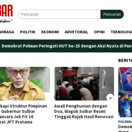
Pencarian
AHRAGA
POLITIK
EKONOMI
ADVETORIAL
OPINI
TEKNOLOG
lman Peringati HUT ke-25 dengan Aksi Nyata di Pantai Palippis:
BERIT
»
i Penghunian dengan
Plt. Kepala Bapperida Sulbar
Perdan
 Wagub Sulbar Resmi
Tekankan Sinergi
Marano
gali Rujab Hasil Renovasi
Perencanaan dan Penguatan
Penge
Kelembagaan Ormas
POLEWAL
Demokr
deng