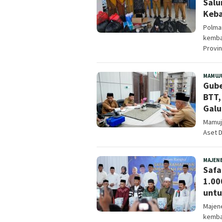
Salu
Keba
Polma
kembal
Provin
MAMUJ
Gube
BTT,
Galu
Mamuj
Aset 
MAJEN
Safa
1.00
unt
Majene
kembal