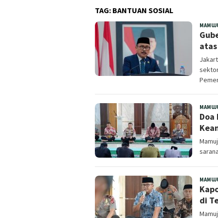
TAG:
BANTUAN SOSIAL
MAMUJ
Gube
atas
Jakar
sektor
Pemer
MAMUJ
Doa 
Keam
Mamuj
saran
MAMUJ
Kapo
di T
Mamuju