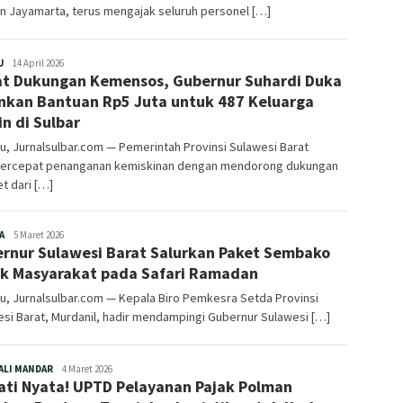
n Jayamarta, terus mengajak seluruh personel […]
Redaksi
U
14 April 2026
t Dukungan Kemensos, Gubernur Suhardi Duka
kan Bantuan Rp5 Juta untuk 487 Keluarga
in di Sulbar
, Jurnalsulbar.com — Pemerintah Provinsi Sulawesi Barat
rcepat penanganan kemiskinan dengan mendorong dukungan
t dari […]
Redaksi
A
5 Maret 2026
rnur Sulawesi Barat Salurkan Paket Sembako
k Masyarakat pada Safari Ramadan
, Jurnalsulbar.com — Kepala Biro Pemkesra Setda Provinsi
si Barat, Murdanil, hadir mendampingi Gubernur Sulawesi […]
Redaksi
ALI MANDAR
4 Maret 2026
ti Nyata! UPTD Pelayanan Pajak Polman