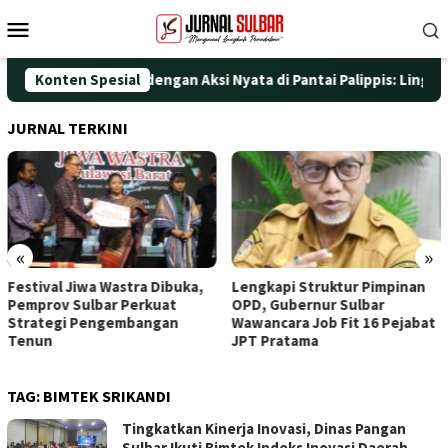
Loncat
Menu
ke
Mobile
konten
ati HUT ke-25 dengan Aksi Nyata di Pantai Palippis: Lingkungan 
Konten Spesial
JURNAL TERKINI
«
»
Lengkapi Struktur Pimpinan
Awali Penghunian dengan
OPD, Gubernur Sulbar
Doa, Wagub Sulbar Resmi
Wawancara Job Fit 16 Pejabat
Tinggali Rujab Hasil Renovasi
JPT Pratama
TAG:
BIMTEK SRIKANDI
Tingkatkan Kinerja Inovasi, Dinas Pangan
Sulbar Ikuti Bimtek Indeks Inovasi Daerah