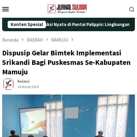
Loncat
Menu
ke
Mobile
konten
25 dengan Aksi Nyata di Pantai Palippis: Lingkungan dan Kesehat
Konten Spesial
Beranda
DAERAH
MAMUJU
Dispusip Gelar Bimtek Implementasi
Srikandi Bagi Puskesmas Se-Kabupaten
Mamuju
Redaksi
16 Maret 2024