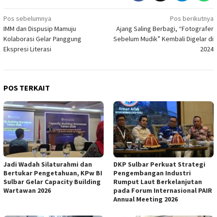
Navigasi
Pos sebelumnya
Pos berikutnya
IMM dan Dispusip Mamuju
Ajang Saling Berbagi, “Fotografer
pos
Kolaborasi Gelar Panggung
Sebelum Mudik” Kembali Digelar di
Ekspresi Literasi
2024
POS TERKAIT
Jadi Wadah Silaturahmi dan
DKP Sulbar Perkuat Strategi
Bertukar Pengetahuan, KPw BI
Pengembangan Industri
Sulbar Gelar Capacity Building
Rumput Laut Berkelanjutan
Wartawan 2026
pada Forum Internasional PAIR
Annual Meeting 2026