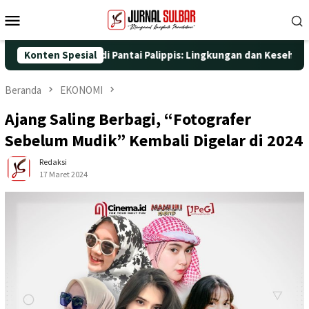
Loncat
Menu
ke
Mobile
konten
si Nyata di Pantai Palippis: Lingkungan dan Kesehatan Jadi Prio
Konten Spesial
Beranda
EKONOMI
Ajang Saling Berbagi, “Fotografer
Sebelum Mudik” Kembali Digelar di 2024
Redaksi
17 Maret 2024