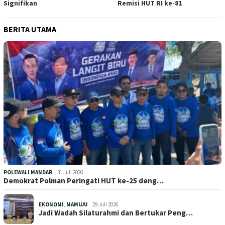
Signifikan
Remisi HUT RI ke-81
BERITA UTAMA
POLEWALI MANDAR
31 Juli 2026
Demokrat Polman Peringati HUT ke-25 deng…
EKONOMI
,
MAMUJU
29 Juli 2026
Jadi Wadah Silaturahmi dan Bertukar Peng…