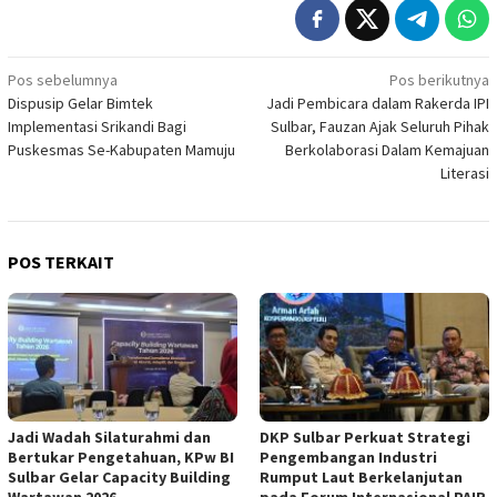
Navigasi
Pos sebelumnya
Pos berikutnya
Dispusip Gelar Bimtek
Jadi Pembicara dalam Rakerda IPI
pos
Implementasi Srikandi Bagi
Sulbar, Fauzan Ajak Seluruh Pihak
Puskesmas Se-Kabupaten Mamuju
Berkolaborasi Dalam Kemajuan
Literasi
POS TERKAIT
Jadi Wadah Silaturahmi dan
DKP Sulbar Perkuat Strategi
Bertukar Pengetahuan, KPw BI
Pengembangan Industri
Sulbar Gelar Capacity Building
Rumput Laut Berkelanjutan
Wartawan 2026
pada Forum Internasional PAIR