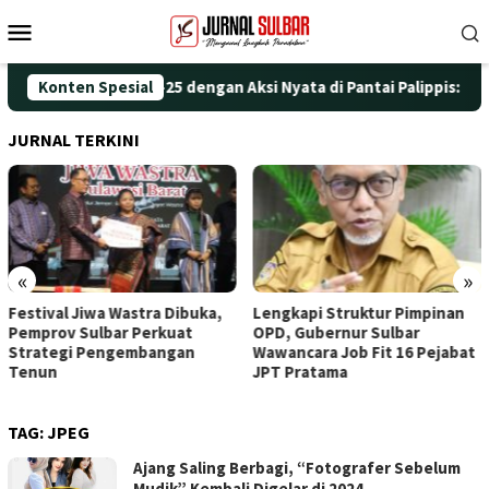
Loncat
Menu
ke
Mobile
konten
eringati HUT ke-25 dengan Aksi Nyata di Pantai Palippis: Lingku
Konten Spesial
JURNAL TERKINI
«
»
Festival Jiwa Wastra Dibuka,
Lengkapi Struktur Pimpinan
Pemprov Sulbar Perkuat
OPD, Gubernur Sulbar
Strategi Pengembangan
Wawancara Job Fit 16 Pejabat
Tenun
JPT Pratama
TAG:
JPEG
Ajang Saling Berbagi, “Fotografer Sebelum
Mudik” Kembali Digelar di 2024