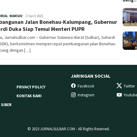
Redaksi
ORIAL
,
MAMUJU
17 April 2025
angunan Jalan Bonehau-Kalumpang, Gubernur
rdi Duka Siap Temui Menteri PUPR
, Jurnalsulbar.com – Gubernur Sulawesi Barat (Sulbar), Suhardi
(SDK), berkomitmen mempercepat pembangunan jalan Bonehau-
pang dengan […]
JARINGAN SOCIAL
Facebook
Twitter
PRIVACY POLICY
Instagram
Youtub
KONTAK KAMI
 SIBER
© 2023 JURNALSULBAR.COM - All Rights Reserved.