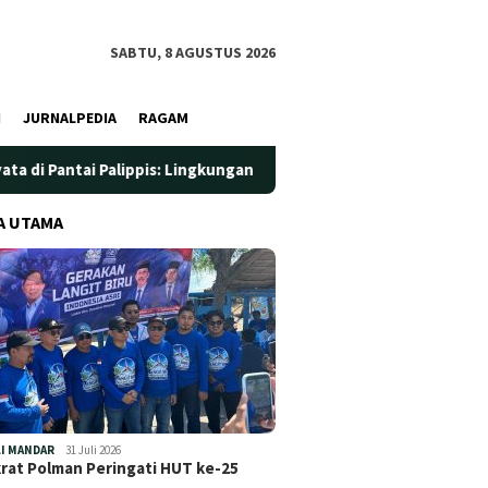
SABTU, 8 AGUSTUS 2026
I
JURNALPEDIA
RAGAM
Pantai Palippis: Lingkungan dan Kesehatan Jadi Prioritas
A UTAMA
 Sulbar
Perdana Operasi Zebra
Festival Jiwa Wastra D
Marano 2025: Puluhan
Pemprov Sulbar Perku
nguatan
Pengendara Ditindak
Strategi Pengembang
Tenun
I MANDAR
31 Juli 2026
at Polman Peringati HUT ke-25
…