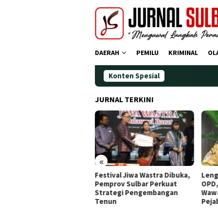
Loncat
ke
konten
DAERAH
PEMILU
KRIMINAL
OL
Konten Spesial
JURNAL TERKINI
«
Zebra
Festival Jiwa Wastra Dibuka,
Lengkapi Struktur 
uhan
Pemprov Sulbar Perkuat
OPD, Gubernur Sul
dak
Strategi Pengembangan
Wawancara Job Fit 
Tenun
Pejabat JPT Pratam