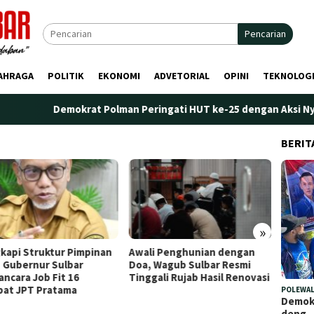
Pencarian
AHRAGA
POLITIK
EKONOMI
ADVETORIAL
OPINI
TEKNOLOG
Demokrat Polman Peringati HUT ke-25 dengan Aksi Nyata di 
BERIT
»
Pimpinan
Awali Penghunian dengan
Plt. Kepala Bapperida
bar
Doa, Wagub Sulbar Resmi
Tekankan Sinergi
16
Tinggali Rujab Hasil Renovasi
Perencanaan dan Pe
a
Kelembagaan Ormas
POLEWAL
Demokr
deng