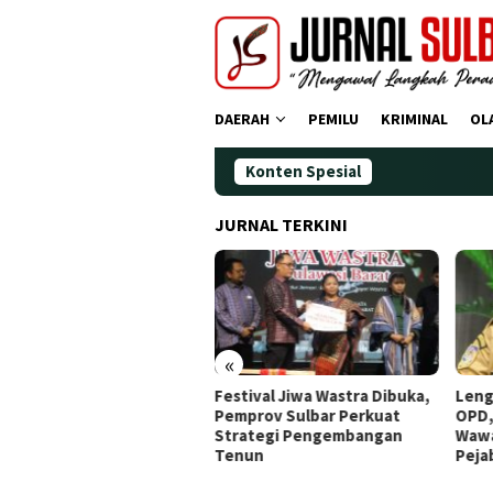
Loncat
ke
konten
DAERAH
PEMILU
KRIMINAL
OL
Konten Spesial
JURNAL TERKINI
«
dana Operasi Zebra
Festival Jiwa Wastra Dibuka,
Leng
ano 2025: Puluhan
Pemprov Sulbar Perkuat
OPD,
gendara Ditindak
Strategi Pengembangan
Wawa
Tenun
Peja