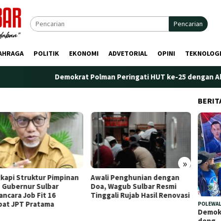
Pencarian
AHRAGA
POLITIK
EKONOMI
ADVETORIAL
OPINI
TEKNOLOG
Demokrat Polman Peringati HUT ke-25 dengan Aksi Nyat
BERIT
»
kapi Struktur Pimpinan
Awali Penghunian dengan
Plt. K
 Gubernur Sulbar
Doa, Wagub Sulbar Resmi
Tekank
ncara Job Fit 16
Tinggali Rujab Hasil Renovasi
Peren
bat JPT Pratama
Kelem
POLEWAL
Demokr
deng