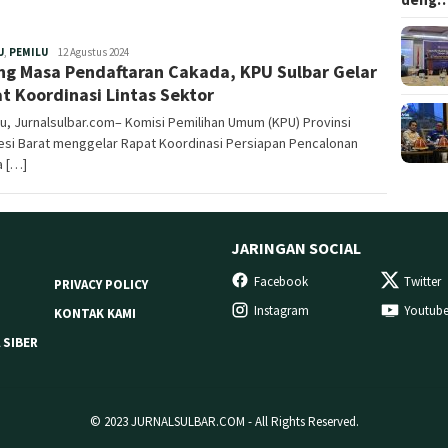
Redaksi
U
,
PEMILU
12 Agustus 2024
ng Masa Pendaftaran Cakada, KPU Sulbar Gelar
t Koordinasi Lintas Sektor
, Jurnalsulbar.com– Komisi Pemilihan Umum (KPU) Provinsi
esi Barat menggelar Rapat Koordinasi Persiapan Pencalonan
a […]
JARINGAN SOCIAL
Facebook
Twitter
PRIVACY POLICY
Instagram
Youtub
KONTAK KAMI
 SIBER
© 2023 JURNALSULBAR.COM - All Rights Reserved.