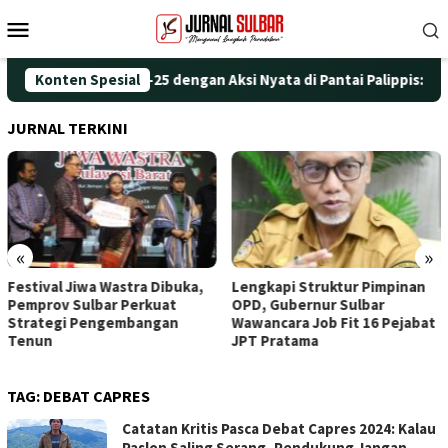
Loncat
Menu
ke
Mobile
konten
Peringati HUT ke-25 dengan Aksi Nyata di Pantai Palippis: Ling
Konten Spesial
JURNAL TERKINI
«
»
Festival Jiwa Wastra Dibuka,
Lengkapi Struktur Pimpinan
Pemprov Sulbar Perkuat
OPD, Gubernur Sulbar
Strategi Pengembangan
Wawancara Job Fit 16 Pejabat
Tenun
JPT Pratama
TAG:
DEBAT CAPRES
Catatan Kritis Pasca Debat Capres 2024: Kalau
Paslon Saling Serang, Pendukung Jangan