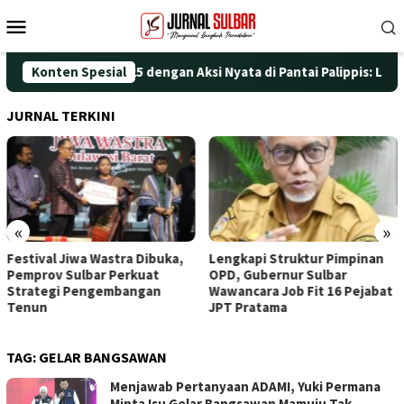
Loncat
Menu
ke
Mobile
konten
ringati HUT ke-25 dengan Aksi Nyata di Pantai Palippis: Lingkun
Konten Spesial
JURNAL TERKINI
«
»
al Jiwa Wastra Dibuka,
Lengkapi Struktur Pimpinan
Awali
ov Sulbar Perkuat
OPD, Gubernur Sulbar
Doa, 
egi Pengembangan
Wawancara Job Fit 16 Pejabat
Tingg
n
JPT Pratama
TAG:
GELAR BANGSAWAN
Menjawab Pertanyaan ADAMI, Yuki Permana
Minta Isu Gelar Bangsawan Mamuju Tak