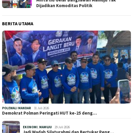
Dijadikan Komoditas Politik
BERITA UTAMA
POLEWALI MANDAR
31 Juli 2026
Demokrat Polman Peringati HUT ke-25 deng…
EKONOMI
,
MAMUJU
29 Juli 2026
Jadi Wadah Silaturahmi dan Bertukar Peng…