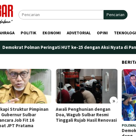
Pencarian
AHRAGA
POLITIK
EKONOMI
ADVETORIAL
OPINI
TEKNOLOG
lman Peringati HUT ke-25 dengan Aksi Nyata di Pantai Palippis:
BERIT
»
i Penghunian dengan
Plt. Kepala Bapperida Sulbar
Perdan
 Wagub Sulbar Resmi
Tekankan Sinergi
Marano
gali Rujab Hasil Renovasi
Perencanaan dan Penguatan
Penge
Kelembagaan Ormas
POLEWAL
Demokr
deng