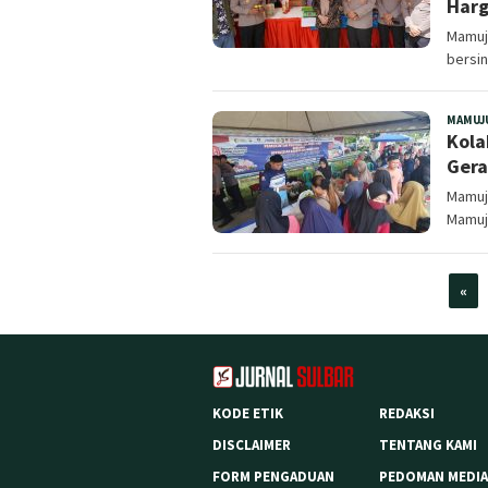
Har
Mamuju
bersi
MAMUJ
Kola
Gera
Mamuju
Mamuju
«
KODE ETIK
REDAKSI
DISCLAIMER
TENTANG KAMI
FORM PENGADUAN
PEDOMAN MEDIA