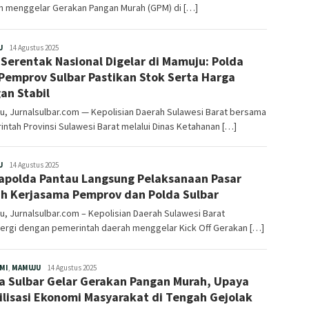
n menggelar Gerakan Pangan Murah (GPM) di […]
Redaksi
U
14 Agustus 2025
Serentak Nasional Digelar di Mamuju: Polda
Pemprov Sulbar Pastikan Stok Serta Harga
an Stabil
, Jurnalsulbar.com — Kepolisian Daerah Sulawesi Barat bersama
ntah Provinsi Sulawesi Barat melalui Dinas Ketahanan […]
Redaksi
U
14 Agustus 2025
polda Pantau Langsung Pelaksanaan Pasar
h Kerjasama Pemprov dan Polda Sulbar
, Jurnalsulbar.com – Kepolisian Daerah Sulawesi Barat
nergi dengan pemerintah daerah menggelar Kick Off Gerakan […]
Redaksi
MI
,
MAMUJU
14 Agustus 2025
a Sulbar Gelar Gerakan Pangan Murah, Upaya
ilisasi Ekonomi Masyarakat di Tengah Gejolak