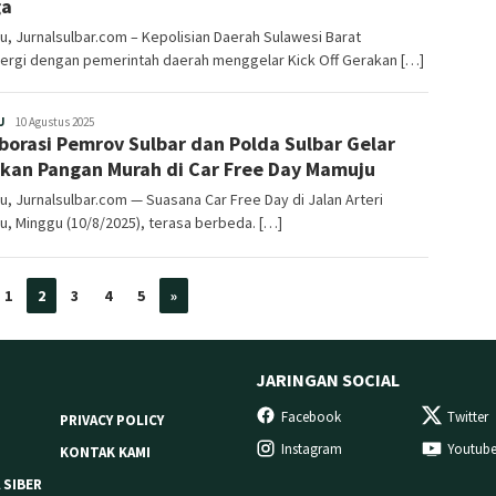
ga
, Jurnalsulbar.com – Kepolisian Daerah Sulawesi Barat
nergi dengan pemerintah daerah menggelar Kick Off Gerakan […]
Redaksi
U
10 Agustus 2025
borasi Pemrov Sulbar dan Polda Sulbar Gelar
kan Pangan Murah di Car Free Day Mamuju
, Jurnalsulbar.com — Suasana Car Free Day di Jalan Arteri
, Minggu (10/8/2025), terasa berbeda. […]
1
2
3
4
5
»
JARINGAN SOCIAL
Facebook
Twitter
PRIVACY POLICY
Instagram
Youtub
KONTAK KAMI
 SIBER