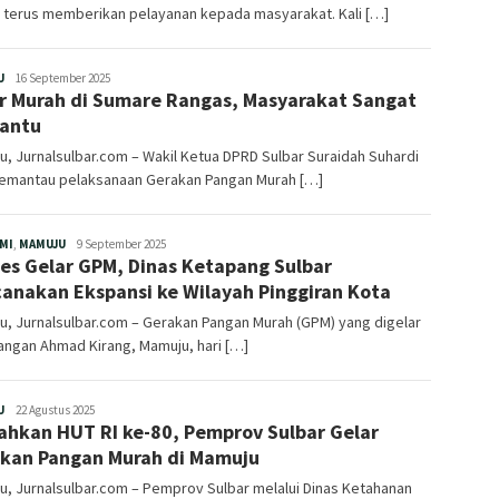
r terus memberikan pelayanan kepada masyarakat. Kali […]
Redaksi
U
16 September 2025
r Murah di Sumare Rangas, Masyarakat Sangat
antu
, Jurnalsulbar.com – Wakil Ketua DPRD Sulbar Suraidah Suhardi
memantau pelaksanaan Gerakan Pangan Murah […]
Redaksi
MI
,
MAMUJU
9 September 2025
es Gelar GPM, Dinas Ketapang Sulbar
anakan Ekspansi ke Wilayah Pinggiran Kota
, Jurnalsulbar.com – Gerakan Pangan Murah (GPM) yang digelar
angan Ahmad Kirang, Mamuju, hari […]
Redaksi
U
22 Agustus 2025
ahkan HUT RI ke-80, Pemprov Sulbar Gelar
kan Pangan Murah di Mamuju
, Jurnalsulbar.com – Pemprov Sulbar melalui Dinas Ketahanan