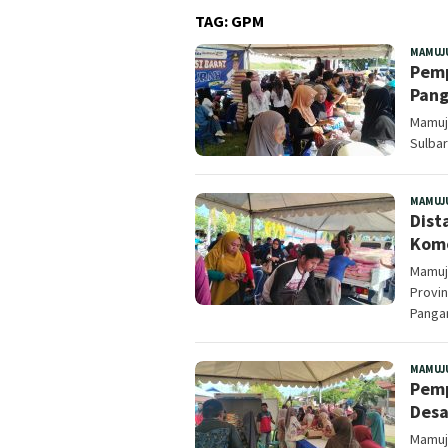
TAG:
GPM
MAMUJ
Pemp
Pang
Mamuj
Sulba
MAMUJ
Dist
Komo
Mamuju
Provin
Panga
MAMUJ
Pemp
Desa
Mamuj