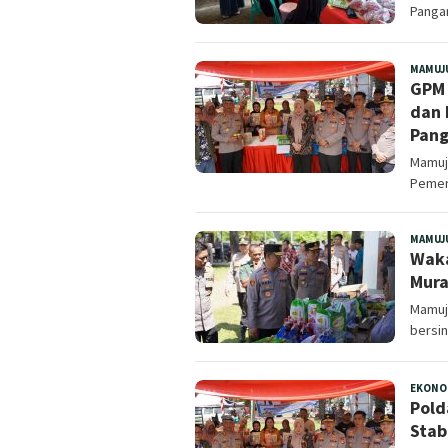
Panga
MAMUJ
GPM 
dan 
Pang
Mamuju
Pemeri
MAMUJ
Waka
Mura
Mamuju
bersi
EKONO
Pold
Stab