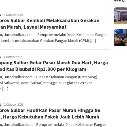
Redaksi
U
8 Oktober 2025
rov Sulbar Kembali Melaksanakan Gerakan
an Murah, Layani Masyarakat
u, Jurnalsulbar.com — Pemprov melalui Dinas Ketahanan Pangan
r kembali melaksanakan Gerakan Pangan Murah (GPM) […]
Redaksi
U
4 Oktober 2025
apang Sulbar Gelar Pasar Murah Dua Hari, Harga
ditas Disubsidi Rp3.000 per Kilogram
, Jurnalsulbar.com – Dinas Ketahanan Pangan (Distapang)
si Sulawesi Barat (Sulbar) menggelar kegiatan Gerakan
n […]
Redaksi
U
2 Oktober 2025
rov Sulbar Hadirkan Pasar Murah Hingga ke
, Harga Kebutuhan Pokok Jauh Lebih Murah
u, Jurnalsulbar.com – Pemprov melalui Dinas Ketahanan Pangan