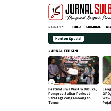
Loncat
ke
konten
DAERAH
PEMILU
KRIMINAL
OL
Konten Spesial
Demokrat Po
JURNAL TERKINI
«
tival Jiwa Wastra Dibuka,
Lengkapi Struktur Pimpinan
Awal
prov Sulbar Perkuat
OPD, Gubernur Sulbar
Doa,
rategi Pengembangan
Wawancara Job Fit 16
Ting
nun
Pejabat JPT Pratama