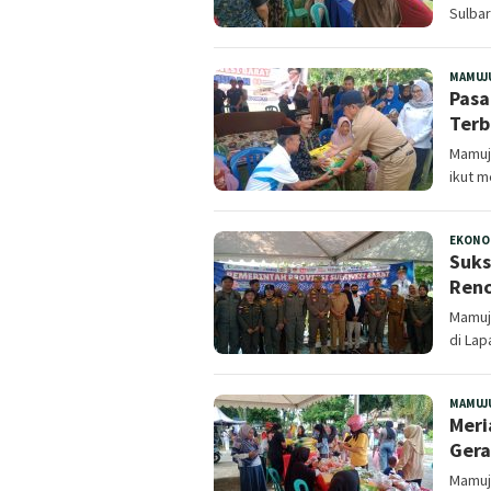
Sulba
MAMUJ
Pasa
Terb
Mamuju
ikut 
EKONO
Suks
Renc
Mamuju
di Lap
MAMUJ
Meri
Gera
Mamuju