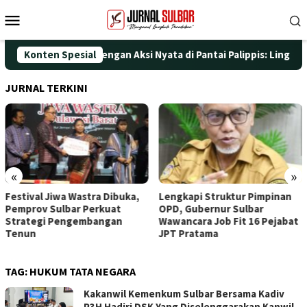
Loncat
Menu
ke
Mobile
konten
gati HUT ke-25 dengan Aksi Nyata di Pantai Palippis: Lingkungan
Konten Spesial
JURNAL TERKINI
«
»
Festival Jiwa Wastra Dibuka,
Lengkapi Struktur Pimpinan
Pemprov Sulbar Perkuat
OPD, Gubernur Sulbar
Strategi Pengembangan
Wawancara Job Fit 16 Pejabat
Tenun
JPT Pratama
TAG:
HUKUM TATA NEGARA
Kakanwil Kemenkum Sulbar Bersama Kadiv
P3H Hadiri DSK Yang Diselenggarakan Kanwil