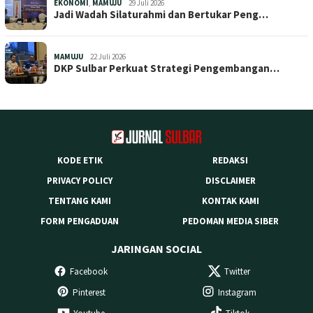
EKONOMI
,
MAMUJU
29 Juli 2026
Jadi Wadah Silaturahmi dan Bertukar Peng…
MAMUJU
22 Juli 2026
DKP Sulbar Perkuat Strategi Pengembangan…
KODE ETIK
REDAKSI
PRIVACY POLICY
DISCLAIMER
TENTANG KAMI
KONTAK KAMI
FORM PENGADUAN
PEDOMAN MEDIA SIBER
JARINGAN SOCIAL
Facebook
Twitter
Pinterest
Instagram