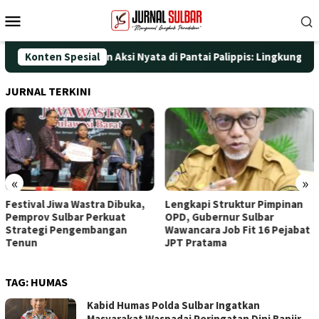
Loncat
Menu
ke
Mobile
konten
UT ke-25 dengan Aksi Nyata di Pantai Palippis: Lingkungan dan 
Konten Spesial
JURNAL TERKINI
«
»
Festival Jiwa Wastra Dibuka,
Lengkapi Struktur Pimpinan
Pemprov Sulbar Perkuat
OPD, Gubernur Sulbar
Strategi Pengembangan
Wawancara Job Fit 16 Pejabat
Tenun
JPT Pratama
TAG:
HUMAS
Kabid Humas Polda Sulbar Ingatkan
Masyarakat Waspadai Peringatan Dini Banjir