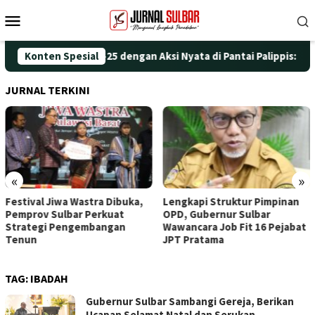
Loncat
Menu
ke
Mobile
konten
eringati HUT ke-25 dengan Aksi Nyata di Pantai Palippis: Lingku
Konten Spesial
JURNAL TERKINI
«
»
Festival Jiwa Wastra Dibuka,
Lengkapi Struktur Pimpinan
Pemprov Sulbar Perkuat
OPD, Gubernur Sulbar
Strategi Pengembangan
Wawancara Job Fit 16 Pejabat
Tenun
JPT Pratama
TAG:
IBADAH
Gubernur Sulbar Sambangi Gereja, Berikan
Ucapan Selamat Natal dan Serukan