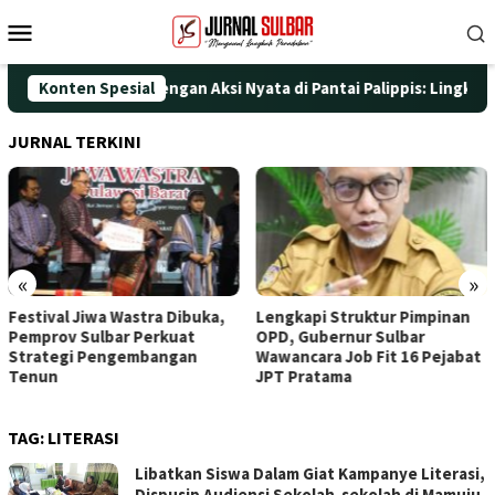
Loncat
Menu
ke
Mobile
konten
ati HUT ke-25 dengan Aksi Nyata di Pantai Palippis: Lingkungan 
Konten Spesial
JURNAL TERKINI
«
»
Festival Jiwa Wastra Dibuka,
Lengkapi Struktur Pimpinan
Pemprov Sulbar Perkuat
OPD, Gubernur Sulbar
Strategi Pengembangan
Wawancara Job Fit 16 Pejabat
Tenun
JPT Pratama
TAG:
LITERASI
Libatkan Siswa Dalam Giat Kampanye Literasi,
Dispusip Audiensi Sekolah-sekolah di Mamuju