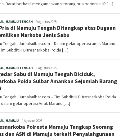
si Barat berhasil mengamankan seorang pria berinisial IR […]
Redaksi
NAL
,
MAMUJU TENGAH
9 Agustus 2025
Pria di Mamuju Tengah Ditangkap atas Dugaan
milikan Narkoba Jenis Sabu
 Tengah, Jurnalsulbar.com – Dalam gelar operasi antik Marano
Tim Subdit III Ditresnarkoba Polda […]
Redaksi
NAL
,
MAMUJU TENGAH
8 Agustus 2025
edar Sabu di Mamuju Tengah Diciduk,
arkoba Polda Sulbar Amankan Sejumlah Barang
i
 Tengah, Jurnalsulbar.com – Tim Subdit III Ditresnarkoba Polda
 dalam gelar operasi Antik Marano […]
Redaksi
NAL
,
MAMUJU
4 Agustus 2025
esnarkoba Polresta Mamuju Tangkap Seorang
s dan ASN di Mamuju terkait Penyalahgunaan