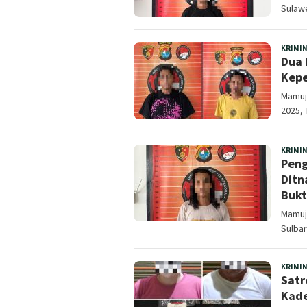
Sulawe
KRIMI
Dua 
Kepe
Mamuju
2025, 
KRIMI
Peng
Ditn
Bukt
Mamuju
Sulbar
KRIMI
Satr
Kade