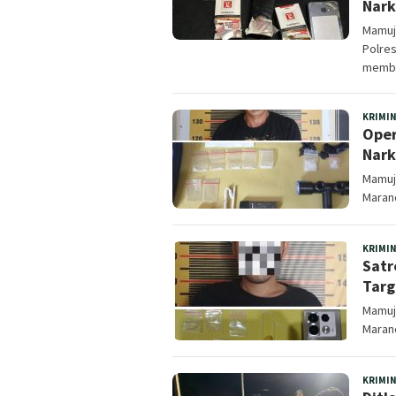
Nark
Mamuj
Polre
membe
KRIMI
Oper
Nark
Mamuju
Maran
KRIMI
Satr
Targ
Mamuju
Maran
KRIMI