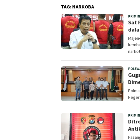
TAG:
NARKOBA
KRIMI
Sat 
dala
Majen
kemba
narkot
POLEW
Guga
Dime
Polman
Negeri
KRIMI
Ditr
Anti
Pasang