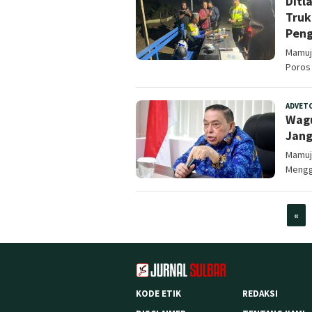
Ditl
Truk
Peng
Mamuju
Poros 
ADVET
Wagu
Jang
Mamuju
Mengg
«
KODE ETIK
REDAKSI