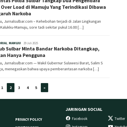
antas Polda Sulbar Tangkap Dua Pengendara
 Over Load di Mamuju Yang Terindikasi Dibawa
aruh Narkoba
, Jurnalsulbar.com – Kehebohan terjadi di Jalan Lingkungan
Kalukku-Mamuju, sore tadi sekitar pukul 16.00 […]
Redaksi
ORIAL
,
MAMUJU
29 Juli 2025
b Sulbar Minta Bandar Narkoba Ditangkap,
an Hanya Pengguna
, Jurnalsulbar.com — Wakil Gubernur Sulawesi Barat, Salim S
a, menegaskan bahwa upaya pemberantasan narkoba […]
1
2
3
4
5
»
JARINGAN SOCIAL
Facebook
Twitter
PRIVACY POLICY
Instagram
Youtub