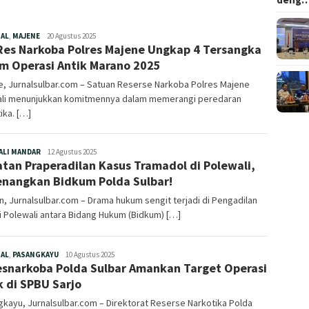
Redaksi
NAL
,
MAJENE
20 Agustus 2025
Res Narkoba Polres Majene Ungkap 4 Tersangka
m Operasi Antik Marano 2025
e, Jurnalsulbar.com – Satuan Reserse Narkoba Polres Majene
li menunjukkan komitmennya dalam memerangi peredaran
ika. […]
Redaksi
ALI MANDAR
12 Agustus 2025
tan Praperadilan Kasus Tramadol di Polewali,
nangkan Bidkum Polda Sulbar!
, Jurnalsulbar.com – Drama hukum sengit terjadi di Pengadilan
 Polewali antara Bidang Hukum (Bidkum) […]
Redaksi
NAL
,
PASANGKAYU
10 Agustus 2025
esnarkoba Polda Sulbar Amankan Target Operasi
k di SPBU Sarjo
kayu, Jurnalsulbar.com – Direktorat Reserse Narkotika Polda