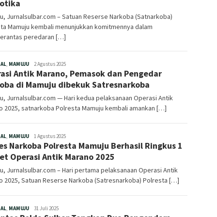
otika
u, Jurnalsulbar.com – Satuan Reserse Narkoba (Satnarkoba)
sta Mamuju kembali menunjukkan komitmennya dalam
rantas peredaran […]
Redaksi
NAL
,
MAMUJU
2 Agustus 2025
asi Antik Marano, Pemasok dan Pengedar
oba di Mamuju dibekuk Satresnarkoba
, Jurnalsulbar.com — Hari kedua pelaksanaan Operasi Antik
o 2025, satnarkoba Polresta Mamuju kembali amankan […]
Redaksi
NAL
,
MAMUJU
1 Agustus 2025
es Narkoba Polresta Mamuju Berhasil Ringkus 1
et Operasi Antik Marano 2025
, Jurnalsulbar.com – Hari pertama pelaksanaan Operasi Antik
o 2025, Satuan Reserse Narkoba (Satresnarkoba) Polresta […]
Redaksi
NAL
,
MAMUJU
31 Juli 2025