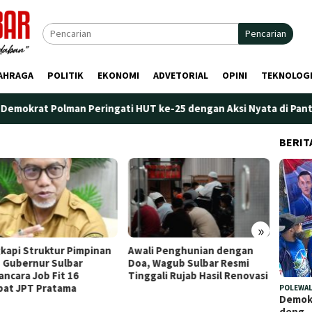
Pencarian
AHRAGA
POLITIK
EKONOMI
ADVETORIAL
OPINI
TEKNOLOG
lman Peringati HUT ke-25 dengan Aksi Nyata di Pantai Palippis: 
BERIT
»
i Penghunian dengan
Plt. Kepala Bapperida Sulbar
Perdan
 Wagub Sulbar Resmi
Tekankan Sinergi
Marano
gali Rujab Hasil Renovasi
Perencanaan dan Penguatan
Penge
Kelembagaan Ormas
POLEWAL
Demokr
deng