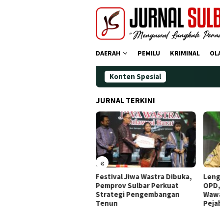
Loncat
ke
konten
DAERAH
PEMILU
KRIMINAL
OL
Konten Spesial
Demokrat Po
JURNAL TERKINI
«
tival Jiwa Wastra Dibuka,
Lengkapi Struktur Pimpinan
Awal
prov Sulbar Perkuat
OPD, Gubernur Sulbar
Doa,
rategi Pengembangan
Wawancara Job Fit 16
Ting
nun
Pejabat JPT Pratama