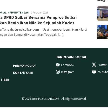
Redaksi
ORIAL
,
MAMUJU TENGAH
3 Februari 2025
a DPRD Sulbar Bersama Pemprov Sulbar
kan Benih Ikan Nila ke Sejumlah Kades
 Tengah, Jurnalsulbar.com — Usai menebar benih ikan Nila di
ngan dan Sungai di Kecamatan Tobadak, […]
JARINGAN SOCIAL
Facebook
Twitter
PRIVACY POLICY
Instagram
Youtub
KONTAK KAMI
 SIBER
© 2023 JURNALSULBAR.COM - All Rights Reserved.