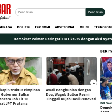
Pencarian
AHRAGA
POLITIK
EKONOMI
ADVETORIAL
OPINI
TEKNOLOG
Demokrat Polman Peringati HUT ke-25 dengan Aksi Nyata di Pan
BERIT
»
kapi Struktur Pimpinan
Awali Penghunian dengan
Plt. K
 Gubernur Sulbar
Doa, Wagub Sulbar Resmi
Tekank
ncara Job Fit 16
Tinggali Rujab Hasil Renovasi
Peren
bat JPT Pratama
Kelem
POLEWAL
Demokr
deng