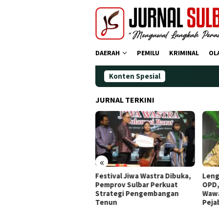
Loncat
ke
konten
DAERAH
PEMILU
KRIMINAL
OL
Konten Spesial
JURNAL TERKINI
«
dana Operasi Zebra
Festival Jiwa Wastra Dibuka,
Leng
ano 2025: Puluhan
Pemprov Sulbar Perkuat
OPD,
gendara Ditindak
Strategi Pengembangan
Wawa
Tenun
Peja