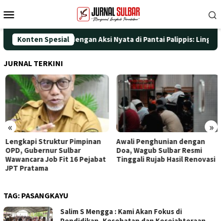
Loncat
Menu
ke
Mobile
konten
ati HUT ke-25 dengan Aksi Nyata di Pantai Palippis: Lingkungan
Konten Spesial
JURNAL TERKINI
«
»
Lengkapi Struktur Pimpinan
Awali Penghunian dengan
OPD, Gubernur Sulbar
Doa, Wagub Sulbar Resmi
Wawancara Job Fit 16 Pejabat
Tinggali Rujab Hasil Renovasi
JPT Pratama
TAG:
PASANGKAYU
Salim S Mengga : Kami Akan Fokus di
Pendidikan, Kesehatan dan Kesejahteraan