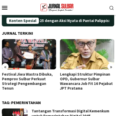
Loncat
Menu
ke
Mobile
konten
eringati HUT ke-25 dengan Aksi Nyata di Pantai Palippis: Lingk
Konten Spesial
JURNAL TERKINI
«
»
Festival Jiwa Wastra Dibuka,
Lengkapi Struktur Pimpinan
Pemprov Sulbar Perkuat
OPD, Gubernur Sulbar
Strategi Pengembangan
Wawancara Job Fit 16 Pejabat
Tenun
JPT Pratama
TAG:
PEMERINTAHAN
Tantangan Transformasi Digital Kemenkum
untuk Pemerintahan Digital 2045