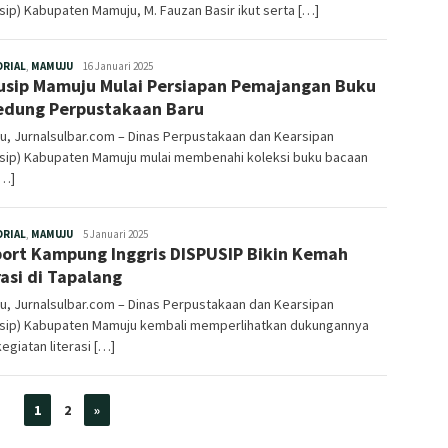
sip) Kabupaten Mamuju, M. Fauzan Basir ikut serta […]
Redaksi
ORIAL
,
MAMUJU
16 Januari 2025
usip Mamuju Mulai Persiapan Pemajangan Buku
edung Perpustakaan Baru
, Jurnalsulbar.com – Dinas Perpustakaan dan Kearsipan
usip) Kabupaten Mamuju mulai membenahi koleksi buku bacaan
[…]
Redaksi
ORIAL
,
MAMUJU
5 Januari 2025
ort Kampung Inggris DISPUSIP Bikin Kemah
rasi di Tapalang
, Jurnalsulbar.com – Dinas Perpustakaan dan Kearsipan
usip) Kabupaten Mamuju kembali memperlihatkan dukungannya
egiatan literasi […]
1
2
»