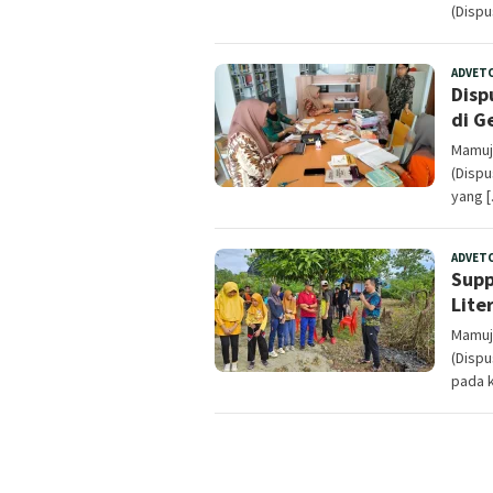
(Dispu
ADVET
Disp
di G
Mamuju
(Disp
yang 
ADVET
Supp
Lite
Mamuju
(Disp
pada k