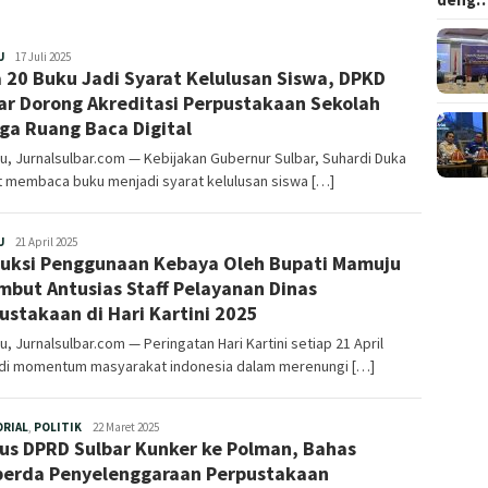
Redaksi
U
17 Juli 2025
 20 Buku Jadi Syarat Kelulusan Siswa, DPKD
ar Dorong Akreditasi Perpustakaan Sekolah
ga Ruang Baca Digital
, Jurnalsulbar.com — Kebijakan Gubernur Sulbar, Suhardi Duka
t membaca buku menjadi syarat kelulusan siswa […]
Redaksi
U
21 April 2025
ruksi Penggunaan Kebaya Oleh Bupati Mamuju
mbut Antusias Staff Pelayanan Dinas
ustakaan di Hari Kartini 2025
, Jurnalsulbar.com — Peringatan Hari Kartini setiap 21 April
di momentum masyarakat indonesia dalam merenungi […]
Redaksi
ORIAL
,
POLITIK
22 Maret 2025
us DPRD Sulbar Kunker ke Polman, Bahas
erda Penyelenggaraan Perpustakaan