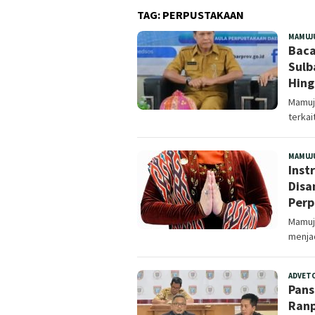
TAG:
PERPUSTAKAAN
MAMUJ
Baca
Sulb
Hing
Mamuju
terkai
MAMUJ
Inst
Disa
Perp
Mamuju
menja
ADVET
Pans
Ranp