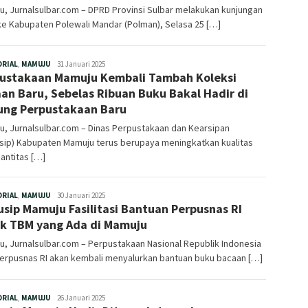
, Jurnalsulbar.com – DPRD Provinsi Sulbar melakukan kunjungan
ke Kabupaten Polewali Mandar (Polman), Selasa 25 […]
Redaksi
ORIAL
,
MAMUJU
31 Januari 2025
ustakaan Mamuju Kembali Tambah Koleksi
an Baru, Sebelas Ribuan Buku Bakal Hadir di
ng Perpustakaan Baru
, Jurnalsulbar.com – Dinas Perpustakaan dan Kearsipan
usip) Kabupaten Mamuju terus berupaya meningkatkan kualitas
antitas […]
Redaksi
ORIAL
,
MAMUJU
30 Januari 2025
usip Mamuju Fasilitasi Bantuan Perpusnas RI
k TBM yang Ada di Mamuju
, Jurnalsulbar.com – Perpustakaan Nasional Republik Indonesia
Perpusnas RI akan kembali menyalurkan bantuan buku bacaan […]
Redaksi
ORIAL
,
MAMUJU
26 Januari 2025