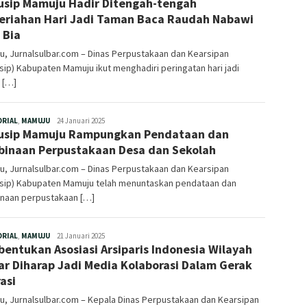
usip Mamuju Hadir Ditengah-tengah
riahan Hari Jadi Taman Baca Raudah Nabawi
 Bia
, Jurnalsulbar.com – Dinas Perpustakaan dan Kearsipan
sip) Kabupaten Mamuju ikut menghadiri peringatan hari jadi
 […]
Redaksi
ORIAL
,
MAMUJU
24 Januari 2025
usip Mamuju Rampungkan Pendataan dan
inaan Perpustakaan Desa dan Sekolah
, Jurnalsulbar.com – Dinas Perpustakaan dan Kearsipan
usip) Kabupaten Mamuju telah menuntaskan pendataan dan
naan perpustakaan […]
Redaksi
ORIAL
,
MAMUJU
21 Januari 2025
entukan Asosiasi Arsiparis Indonesia Wilayah
ar Diharap Jadi Media Kolaborasi Dalam Gerak
rasi
, Jurnalsulbar.com – Kepala Dinas Perpustakaan dan Kearsipan