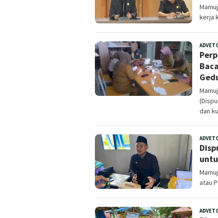
Mamuju
kerja 
ADVET
Perp
Baca
Gedu
Mamuju
(Disp
dan ku
ADVET
Disp
untu
Mamuju
atau 
ADVET