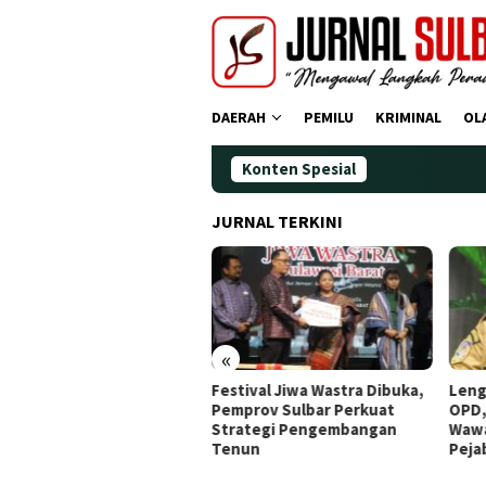
Loncat
ke
konten
DAERAH
PEMILU
KRIMINAL
OL
Konten Spesial
Dem
JURNAL TERKINI
«
dana Operasi Zebra
Festival Jiwa Wastra Dibuka,
Leng
ano 2025: Puluhan
Pemprov Sulbar Perkuat
OPD,
gendara Ditindak
Strategi Pengembangan
Wawa
Tenun
Peja