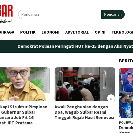
Pencarian
AHRAGA
POLITIK
EKONOMI
ADVETORIAL
OPINI
TEKNOLOG
okrat Polman Peringati HUT ke-25 dengan Aksi Nyata di Pantai Pa
BERIT
»
kapi Struktur Pimpinan
Awali Penghunian dengan
Plt. K
 Gubernur Sulbar
Doa, Wagub Sulbar Resmi
Tekank
ncara Job Fit 16
Tinggali Rujab Hasil Renovasi
Peren
bat JPT Pratama
Kelem
POLEWAL
Demokr
deng