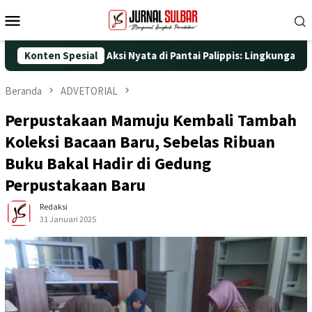
Loncat
Menu
ke
Mobile
konten
-25 dengan Aksi Nyata di Pantai Palippis: Lingkungan dan Keseha
Konten Spesial
Beranda
ADVETORIAL
Perpustakaan Mamuju Kembali Tambah
Koleksi Bacaan Baru, Sebelas Ribuan
Buku Bakal Hadir di Gedung
Perpustakaan Baru
Redaksi
31 Januari 2025