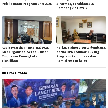
Pelaksanaan Program LHM 2026
Sinarmas, Serahkan SLO
Pembangkit Listrik
Audit Kearsipan Internal 2026,
Perkuat Sinergi Antarlembaga,
Biro Organisasi Setda Sulbar
Ketua DPRD Sulbar Dukung
Tunjukkan Peningkatan
Program Pembinaan dan
Signifikan
Remisi HUT RI ke-81
BERITA UTAMA