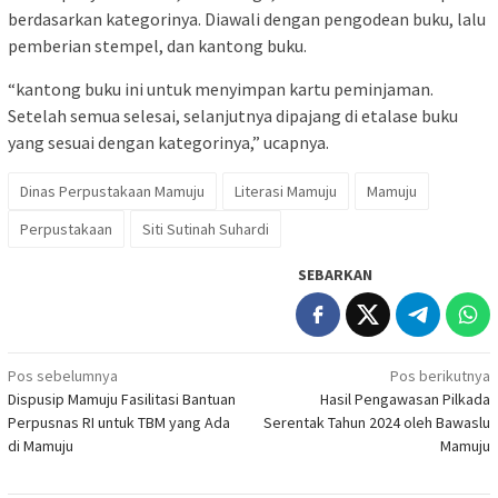
berdasarkan kategorinya. Diawali dengan pengodean buku, lalu
pemberian stempel, dan kantong buku.
“kantong buku ini untuk menyimpan kartu peminjaman.
Setelah semua selesai, selanjutnya dipajang di etalase buku
yang sesuai dengan kategorinya,” ucapnya.
Dinas Perpustakaan Mamuju
Literasi Mamuju
Mamuju
Perpustakaan
Siti Sutinah Suhardi
SEBARKAN
Navigasi
Pos sebelumnya
Pos berikutnya
Dispusip Mamuju Fasilitasi Bantuan
Hasil Pengawasan Pilkada
pos
Perpusnas RI untuk TBM yang Ada
Serentak Tahun 2024 oleh Bawaslu
di Mamuju
Mamuju