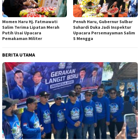
Momen Haru Hj. Fatmawati
Penuh Haru, Gubernur Sulbar
Salim Terima Lipatan Merah
Suhardi Duka Jadi Inspektur
Putih Usai Upacara
Upacara Persemayaman Salim
Pemakaman Militer
S Mengga
BERITA UTAMA