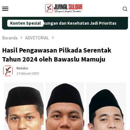
Loncat
Menu
ke
Mobile
konten
ungan dan Kesehatan Jadi Prioritas
Konten Spesial
Jadi Wadah Silaturah
Beranda
ADVETORIAL
Hasil Pengawasan Pilkada Serentak
Tahun 2024 oleh Bawaslu Mamuju
Redaksi
2 Februari 2025