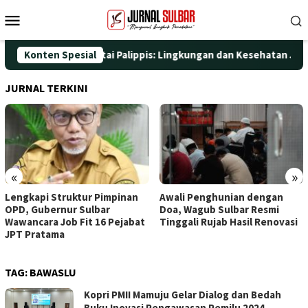
Loncat
Menu
ke
Mobile
konten
si Nyata di Pantai Palippis: Lingkungan dan Kesehatan Jadi Prio
Konten Spesial
JURNAL TERKINI
«
»
Lengkapi Struktur Pimpinan
Awali Penghunian dengan
OPD, Gubernur Sulbar
Doa, Wagub Sulbar Resmi
Wawancara Job Fit 16 Pejabat
Tinggali Rujab Hasil Renovasi
JPT Pratama
TAG:
BAWASLU
Kopri PMII Mamuju Gelar Dialog dan Bedah
Buku Inovasi Pengawasan Pemilu 2024