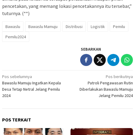
pencetakan, yang memang lokasi pencetakannya itu tersebar,”
tuturnya. (**)
Bawaslu
Bawaslu Mamuju
Distribusi
Logistik
Pemilu
Pemilu2024
SEBARKAN
Navigasi
Pos sebelumnya
Pos berikutnya
Bawaslu Mamuju Ingatkan Kepala
Patroli Pengawasan Rutin
pos
Desa Tetap Netral Jelang Pemilu
Diberlakukan Bawaslu Mamuju
2024
Jelang Pemilu 2024
POS TERKAIT