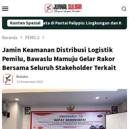
Loncat
Menu
ke
Mobile
konten
an Aksi Nyata di Pantai Palippis: Lingkungan dan Kesehatan Jadi
Konten Spesial
Beranda
PEMILU
Jamin Keamanan Distribusi Logistik
Pemilu, Bawaslu Mamuju Gelar Rakor
Bersama Seluruh Stakeholder Terkait
Redaksi
11 Desember 2023