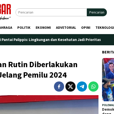
Pencarian
AHRAGA
POLITIK
EKONOMI
ADVETORIAL
OPINI
TEKNOLOG
s: Lingkungan dan Kesehatan Jadi Prioritas
Jadi Wadah S
BERIT
an Rutin Diberlakukan
elang Pemilu 2024
POLEWAL
Demokr
deng