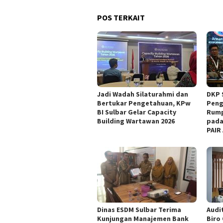
POS TERKAIT
Jadi Wadah Silaturahmi dan
DKP 
Bertukar Pengetahuan, KPw
Peng
BI Sulbar Gelar Capacity
Rump
Building Wartawan 2026
pada
PAIR
Dinas ESDM Sulbar Terima
Audit
Kunjungan Manajemen Bank
Biro