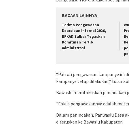
BACAAN LAINNYA
Terima Pengawasan
Wu
Kearsipan Internal 2026,
Pr
BPKAD Sulbar Tegaskan
Be
Komitmen Tertib
Ke
Administrasi
pe
pe
“Patroli pengawasan kampanye ini di
kampanye tetap dilakukan,” tutur Zulk
Bawaslu memfokuskan penindakan pa
“Fokus pengawasannya adalah materi
Dalam penindakan, Panwaslu Desa a
diteruskan ke Bawaslu Kabupaten.