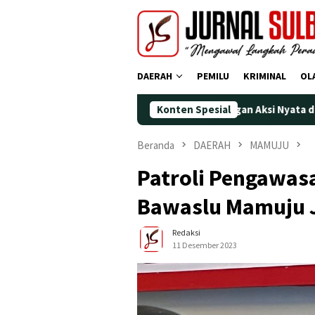
Loncat
ke
konten
DAERAH
PEMILU
KRIMINAL
OL
 Polman Peringati HUT ke-25 dengan Aksi Nyata di Pantai Palippi
Konten Spesial
Beranda
DAERAH
MAMUJU
Patroli Pengawas
Bawaslu Mamuju J
Redaksi
11 Desember 2023