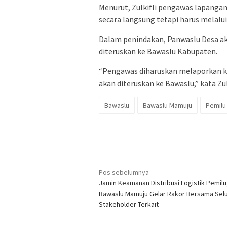
Menurut, Zulkifli pengawas lapanga
secara langsung tetapi harus melalui
Dalam penindakan, Panwaslu Desa a
diteruskan ke Bawaslu Kabupaten.
“Pengawas diharuskan melaporkan ke
akan diteruskan ke Bawaslu,” kata Zulk
Bawaslu
Bawaslu Mamuju
Pemilu
Navigasi
Pos sebelumnya
Jamin Keamanan Distribusi Logistik Pemilu
pos
Bawaslu Mamuju Gelar Rakor Bersama Sel
Stakeholder Terkait