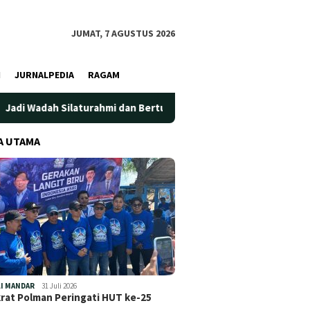
JUMAT, 7 AGUSTUS 2026
I
JURNALPEDIA
RAGAM
ilaturahmi dan Bertukar Pengetahuan, KPw BI Sulbar Gelar Capac
A UTAMA
I MANDAR
31 Juli 2026
at Polman Peringati HUT ke-25
…