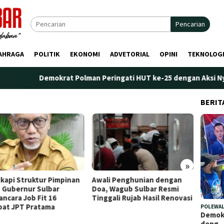
Pencarian
AHRAGA
POLITIK
EKONOMI
ADVETORIAL
OPINI
TEKNOLOG
Demokrat Polman Peringati HUT ke-25 dengan Aksi Nyata di Pa
BERIT
»
ali Penghunian dengan
Plt. Kepala Bapperida Sulbar
Per
a, Wagub Sulbar Resmi
Tekankan Sinergi
Mar
nggali Rujab Hasil Renovasi
Perencanaan dan Penguatan
Pen
Kelembagaan Ormas
POLEWAL
Demokr
deng