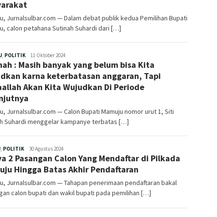
arakat
, Jurnalsulbar.com — Dalam debat publik kedua Pemilihan Bupati
, calon petahana Sutinah Suhardi dari […]
Redaksi
U
,
POLITIK
11 Oktober 2024
nah : Masih banyak yang belum bisa Kita
dkan karna keterbatasan anggaran, Tapi
aallah Akan Kita Wujudkan Di Periode
njutnya
, Jurnalsulbar.com — Calon Bupati Mamuju nomor urut 1, Siti
ah Suhardi menggelar kampanye terbatas […]
Redaksi
U
,
POLITIK
30 Agustus 2024
a 2 Pasangan Calon Yang Mendaftar di Pilkada
ju Hingga Batas Akhir Pendaftaran
u, Jurnalsulbar.com — Tahapan penerimaan pendaftaran bakal
an calon bupati dan wakil bupati pada pemilihan […]