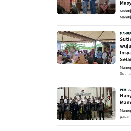
Masy
Mamuju
Mamuju
MAMUJ
Suti
wuju
Insy
Sela
Mamuju
Sutin
PEMIL
Hany
Mamu
Mamuj
pasang