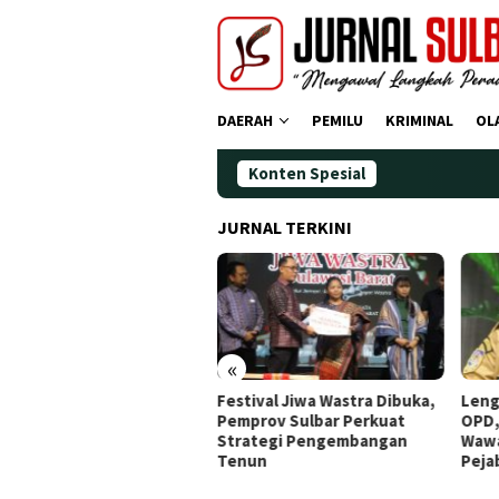
Loncat
ke
konten
DAERAH
PEMILU
KRIMINAL
OL
Konten Spesial
JURNAL TERKINI
«
estival Jiwa Wastra Dibuka,
Lengkapi Struktur Pimpinan
Aw
Pemprov Sulbar Perkuat
OPD, Gubernur Sulbar
Do
Strategi Pengembangan
Wawancara Job Fit 16
Ti
Tenun
Pejabat JPT Pratama