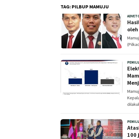
TAG:
PILBUP MAMUJU
ADVET
Hasi
oleh
Mamuju
(Pilka
PEMIL
Elek
Mamu
Men
Mamuju
Kepal
dilaku
PEMIL
Atas
100 