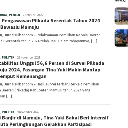
Redaksi
ORIAL
,
PEMILU
2 Februari 2025
l Pengawasan Pilkada Serentak Tahun 2024
 Bawaslu Mamuju
, Jurnalsulbar.com – Pelaksanaan Pemilihan Kepala Daerah
da) Serentak tahun 2024 telah usai. Dalam tahapannya, […]
Redaksi
U
,
POLITIK
23 November 2024
tabilitas Unggul 56,6 Persen di Survei Pilkada
ju 2024, Pasangan Tina-Yuki Makin Mantap
jemput Kemenangan
, Jurnalsulbar.com – Hasil survei terbaru terkait Pemilihan
a Daerah (Pilkada) Kabupaten Mamuju tahun 2024 yang
kan […]
Redaksi
U
,
POLITIK
9 November 2024
i Banjir di Mamuju, Tina-Yuki Bakal Beri Intensif
juta Perlingkungan Gerakkan Partisipasi