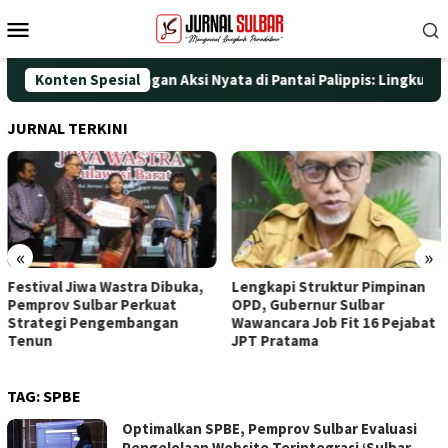
Loncat
Menu
ke
Mobile
konten
 HUT ke-25 dengan Aksi Nyata di Pantai Palippis: Lingkungan dan
Konten Spesial
JURNAL TERKINI
«
»
Festival Jiwa Wastra Dibuka,
Lengkapi Struktur Pimpinan
Pemprov Sulbar Perkuat
OPD, Gubernur Sulbar
Strategi Pengembangan
Wawancara Job Fit 16 Pejabat
Tenun
JPT Pratama
TAG:
SPBE
Optimalkan SPBE, Pemprov Sulbar Evaluasi
Pengelolaan Website Terintegrasi ‘Sulbar