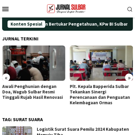
Loncat
Menu
ke
Mobile
konten
dah Silaturahmi dan Bertukar Pengetahuan, KPw BI Sulbar Gelar 
Konten Spesial
JURNAL TERKINI
«
»
Awali Penghunian dengan
Plt. Kepala Bapperida Sulbar
Doa, Wagub Sulbar Resmi
Tekankan Sinergi
Tinggali Rujab Hasil Renovasi
Perencanaan dan Penguatan
Kelembagaan Ormas
TAG:
SURAT SUARA
Logistik Surat Suara Pemilu 2024 Kabupaten
Mamuju Tiba