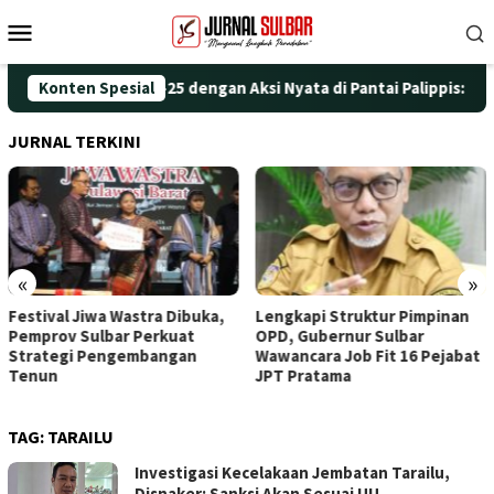
Loncat
Menu
ke
Mobile
konten
eringati HUT ke-25 dengan Aksi Nyata di Pantai Palippis: Lingku
Konten Spesial
JURNAL TERKINI
«
»
Festival Jiwa Wastra Dibuka,
Lengkapi Struktur Pimpinan
Pemprov Sulbar Perkuat
OPD, Gubernur Sulbar
Strategi Pengembangan
Wawancara Job Fit 16 Pejabat
Tenun
JPT Pratama
TAG:
TARAILU
Investigasi Kecelakaan Jembatan Tarailu,
Disnaker: Sanksi Akan Sesuai UU