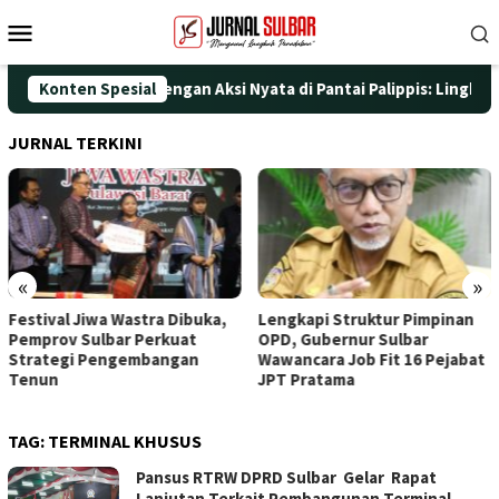
Loncat
Menu
ke
Mobile
konten
ati HUT ke-25 dengan Aksi Nyata di Pantai Palippis: Lingkungan
Konten Spesial
JURNAL TERKINI
«
»
Festival Jiwa Wastra Dibuka,
Lengkapi Struktur Pimpinan
Pemprov Sulbar Perkuat
OPD, Gubernur Sulbar
Strategi Pengembangan
Wawancara Job Fit 16 Pejabat
Tenun
JPT Pratama
TAG:
TERMINAL KHUSUS
Pansus RTRW DPRD Sulbar Gelar Rapat
Lanjutan Terkait Pembangunan Terminal