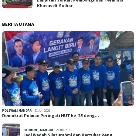
Khusus di Sulbar
BERITA UTAMA
POLEWALI MANDAR
31 Juli 2026
Demokrat Polman Peringati HUT ke-25 deng…
EKONOMI
,
MAMUJU
29 Juli 2026
Jadi Wadah Silaturahmi dan Bertukar Peng…